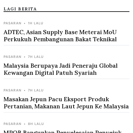
LAGI BERITA
PASARAN
•
1H LALU
ADTEC, Asian Supply Base Meterai MoU
Perkukuh Pembangunan Bakat Teknikal
PASARAN
•
7H LALU
Malaysia Berupaya Jadi Peneraju Global
Kewangan Digital Patuh Syariah
PASARAN
•
7H LALU
Masakan Jepun Pacu Eksport Produk
Pertanian, Makanan Laut Jepun Ke Malaysia
PASARAN
•
8H LALU
MPOB Bangunkan Penyelesaian Penyejuk