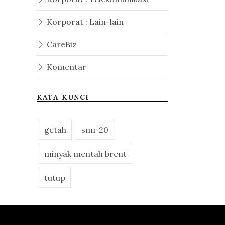
Korporat : Lain-lain
CareBiz
Komentar
KATA KUNCI
getah
smr 20
minyak mentah brent
tutup