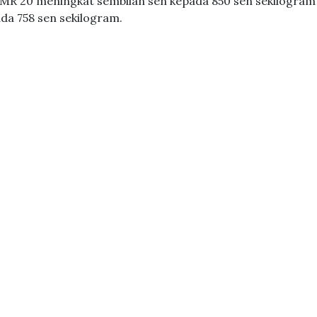
 SMR 20 meningkat sembilan sen kepada 850 sen sekilogram
ada 758 sen sekilogram.