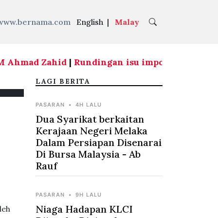
www.bernama.com
English
|
Malay
 Ahmad Zahid
|
Rundingan isu import udang dari T
LAGI BERITA
PASARAN
•
4H LALU
Dua Syarikat berkaitan
Kerajaan Negeri Melaka
Dalam Persiapan Disenarai
Di Bursa Malaysia - Ab
Rauf
PASARAN
•
9H LALU
Niaga Hadapan KLCI
leh