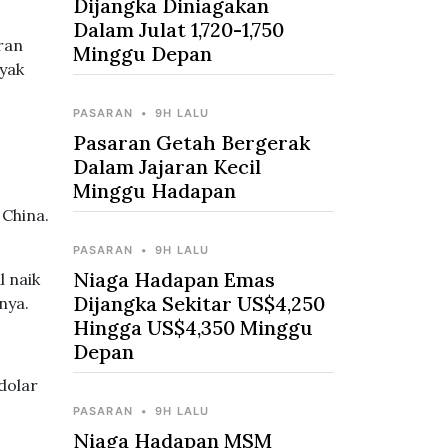
Dijangka Diniagakan
Dalam Julat 1,720-1,750
ran
Minggu Depan
yak
PASARAN
•
9H LALU
Pasaran Getah Bergerak
Dalam Jajaran Kecil
Minggu Hadapan
China.
PASARAN
•
9H LALU
Niaga Hadapan Emas
 naik
Dijangka Sekitar US$4,250
nya.
Hingga US$4,350 Minggu
Depan
dolar
PASARAN
•
9H LALU
Niaga Hadapan MSM