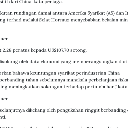
tif dari China, kata peniaga.
ikutan rundingan damai antara Amerika Syarikat (AS) dan I
ng terhad melalui Selat Hormuz menyebabkan bekalan min
t 2.28 peratus kepada US$107.70 setong.
disokong oleh data ekonomi yang memberangsangkan dari 
rkan bahawa keuntungan syarikat perindustrian China
berbanding tahun sebelumnya manakala perbelanjaan fiskal
ijing meningkatkan sokongan terhadap pertumbuhan,” kata
selanjutnya dikekang oleh pengukuhan ringgit berbanding 
ti.