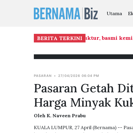
Utama
E
fokus pembangunan infrastruktur, basmi kemisk
BERITA TERKINI
PASARAN
•
27/04/2026 06:04 PM
Pasaran Getah Di
Harga Minyak Kuk
Oleh K. Naveen Prabu
KUALA LUMPUR, 27 April (Bernama) -- Pasara