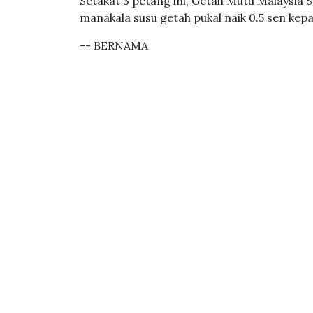
Setakat 3 petang ini, Getah Mutu Malaysia
manakala susu getah pukal naik 0.5 sen kep
-- BERNAMA