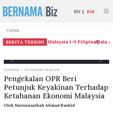
EN
|
BM
Piala ASEAN 2026: Malaysia 1-0 Filipina
Piala ASE
|
BERITA TERKINI
EKONOMI
•
07/05/2026 09:44 PM
Pengekalan OPR Beri
Petunjuk Keyakinan Terhadap
Ketahanan Ekonomi Malaysia
Oleh Nurunnasihah Ahmad Rashid