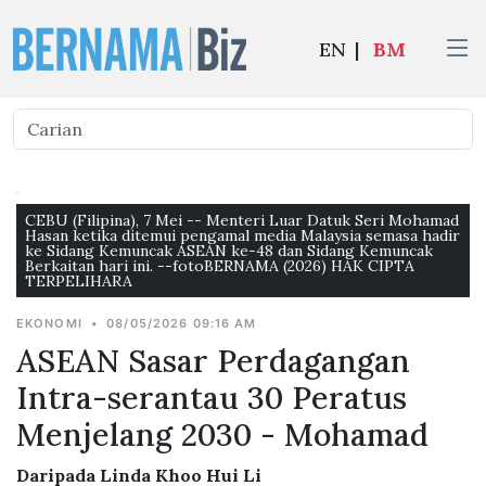
EN
|
BM
CEBU (Filipina), 7 Mei -- Menteri Luar Datuk Seri Mohamad
Hasan ketika ditemui pengamal media Malaysia semasa hadir
ke Sidang Kemuncak ASEAN ke-48 dan Sidang Kemuncak
Berkaitan hari ini. --fotoBERNAMA (2026) HAK CIPTA
TERPELIHARA
EKONOMI
•
08/05/2026 09:16 AM
ASEAN Sasar Perdagangan
Intra-serantau 30 Peratus
Menjelang 2030 - Mohamad
Daripada Linda Khoo Hui Li