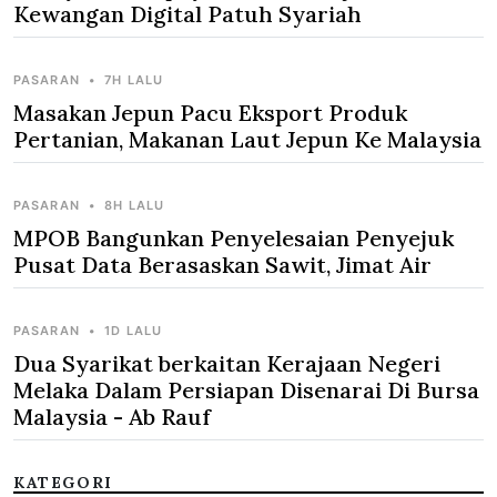
Kewangan Digital Patuh Syariah
PASARAN
•
7H LALU
Masakan Jepun Pacu Eksport Produk
Pertanian, Makanan Laut Jepun Ke Malaysia
PASARAN
•
8H LALU
MPOB Bangunkan Penyelesaian Penyejuk
Pusat Data Berasaskan Sawit, Jimat Air
PASARAN
•
1D LALU
Dua Syarikat berkaitan Kerajaan Negeri
Melaka Dalam Persiapan Disenarai Di Bursa
Malaysia - Ab Rauf
KATEGORI