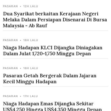
PASARAN
•
12H LALU
Dua Syarikat berkaitan Kerajaan Negeri
Melaka Dalam Persiapan Disenarai Di Bursa
Malaysia - Ab Rauf
PASARAN
•
16H LALU
Niaga Hadapan KLCI Dijangka Diniagakan
Dalam Julat 1,720-1,750 Minggu Depan
PASARAN
•
16H LALU
Pasaran Getah Bergerak Dalam Jajaran
Kecil Minggu Hadapan
PASARAN
•
17H LALU
Niaga Hadapan Emas Dijangka Sekitar
US$4,250 Hingga US$4,350 Minggu Depan