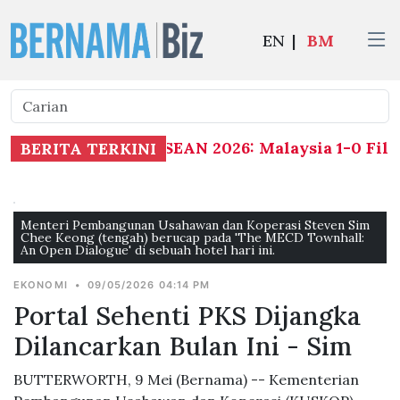
EN
|
BM
Piala ASEAN 2026: Malaysia 1-0 Filip
BERITA TERKINI
Menteri Pembangunan Usahawan dan Koperasi Steven Sim
Chee Keong (tengah) berucap pada 'The MECD Townhall:
An Open Dialogue' di sebuah hotel hari ini.
EKONOMI
•
09/05/2026 04:14 PM
Portal Sehenti PKS Dijangka
Dilancarkan Bulan Ini - Sim
BUTTERWORTH, 9 Mei (Bernama) -- Kementerian