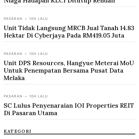
Niaga Hadapan KLCI Ditutup Rendah
PASARAN
•
10H LALU
Unit Tidak Langsung MRCB Jual Tanah 14.83
Hektar Di Cyberjaya Pada RM419.05 Juta
PASARAN
•
10H LALU
Unit DPS Resources, Hangyue Meterai MoU
Untuk Penempatan Bersama Pusat Data
Melaka
PASARAN
•
10H LALU
SC Lulus Penyenaraian IOI Properties REIT
Di Pasaran Utama
KATEGORI