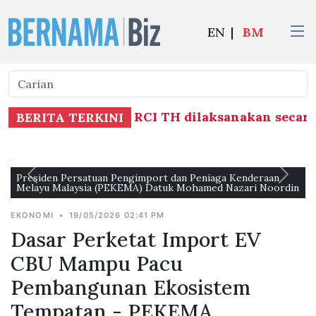
EN
|
BM
berhubung Laporan RCI TH dilaksanakan secara 
BERITA TERKINI
Presiden Persatuan Pengimport dan Peniaga Kenderaan
Melayu Malaysia (PEKEMA) Datuk Mohamed Nazari Noordin
EKONOMI
•
19/05/2026 02:41 PM
Dasar Perketat Import EV
CBU Mampu Pacu
Pembangunan Ekosistem
Tempatan - PEKEMA