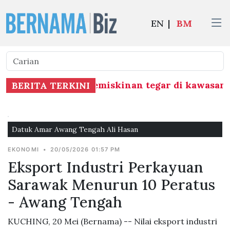
EN
|
BM
astruktur, basmi kemiskinan tegar di kawasan 
BERITA TERKINI
Datuk Amar Awang Tengah Ali Hasan
EKONOMI
•
20/05/2026 01:57 PM
Eksport Industri Perkayuan
Sarawak Menurun 10 Peratus
- Awang Tengah
KUCHING, 20 Mei (Bernama) -- Nilai eksport industri