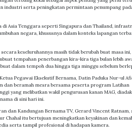
angan terbang kekal sebagai aspek penting yang perlu ter
n industri serta peningkatan permintaan penumpang pad
 di Asia Tenggara seperti Singapura dan Thailand, infrast
mbuhan negara, khususnya dalam konteks lapangan terba
ecara keseluruhannya masih tidak berubah buat masa ini,
uat tempahan penerbangan kira-kira tiga bulan lebih awa
buat dalam tempoh dua hingga tiga minggu sebelum berle
etua Pegawai Eksekutif Bernama, Datin Paduka Nur-ul Af
ram dan beramah mesra bersama peserta program Latihan
inggi yang melibatkan wakil pengurusan kanan MAG, diadak
a di sini hari ini.
uran dan Kandungan Bernama TV, Gerard Vincent Ratnam, 
ur Chahal itu bertujuan meningkatkan keyakinan dan kema
ia serta tampil profesional di hadapan kamera.