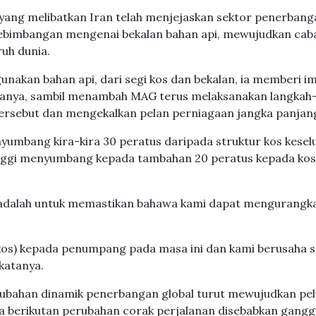
yang melibatkan Iran telah menjejaskan sektor penerbang
 kebimbangan mengenai bekalan bahan api, mewujudkan cab
ruh dunia.
nakan bahan api, dari segi kos dan bekalan, ia memberi i
atanya, sambil menambah MAG terus melaksanakan langkah
tersebut dan mengekalkan pelan perniagaan jangka panjan
nyumbang kira-kira 30 peratus daripada struktur kos kese
inggi menyumbang kepada tambahan 20 peratus kepada kos
mbil adalah untuk memastikan bahawa kami dapat mengurangk
os) kepada penumpang pada masa ini dan kami berusaha 
katanya.
erubahan dinamik penerbangan global turut mewujudkan pe
a berikutan perubahan corak perjalanan disebabkan gang