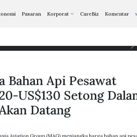
konomi
Pasaran
Korporat
CareBiz
Komentar
a Bahan Api Pesawat
120-US$130 Setong Dala
Akan Datang
sia Aviation Group (MAG) menjangka harga bahan api pe