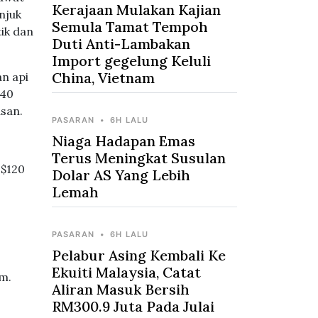
Kerajaan Mulakan Kajian
njuk
Semula Tamat Tempoh
ik dan
Duti Anti-Lambakan
Import gegelung Keluli
China, Vietnam
n api
240
usan.
PASARAN
•
6H LALU
Niaga Hadapan Emas
Terus Meningkat Susulan
S$120
Dolar AS Yang Lebih
Lemah
PASARAN
•
6H LALU
Pelabur Asing Kembali Ke
Ekuiti Malaysia, Catat
m.
Aliran Masuk Bersih
RM300.9 Juta Pada Julai