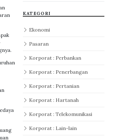
an
KATEGORI
aran
Ekonomi
mpak
-
Pasaran
gnya.
Korporat : Perbankan
luruhan
Korporat : Penerbangan
Korporat : Pertanian
an
Korporat : Hartanah
sedaya
Korporat : Telekomunikasi
Korporat : Lain-lain
luang
guan