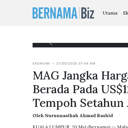
Utama
E
EKONOMI
•
21/05/2026 07:44 AM
MAG Jangka Harg
Berada Pada US$
Tempoh Setahun 
Oleh Nurunnasihah Ahmad Rashid
KUALA LUMPUR, 20 Mei (Bernama) -- Malay