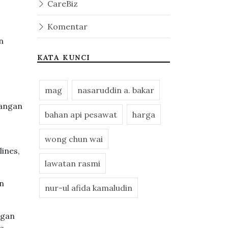
CareBiz
Komentar
n
KATA KUNCI
mag
nasaruddin a. bakar
bangan
bahan api pesawat
harga
wong chun wai
ines,
lawatan rasmi
n
nur-ul afida kamaludin
.
ngan