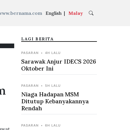
www.bernama.com
English
|
Malay
LAGI BERITA
PASARAN
•
4H LALU
Sarawak Anjur IDECS 2026
Oktober Ini
m
PASARAN
•
5H LALU
Niaga Hadapan MSM
Ditutup Kebanyakannya
Rendah
PASARAN
•
6H LALU
sawat