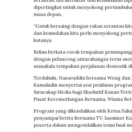
serantau, infrastruktur dan kemudahan lap
dipertingkat untuk menyokong pertumbuha
masa depan.
“Untuk bersaing dengan rakan serantau kita
dan kemudahan kita perlu menyokong pertu
katanya.
Beliau berkata corak tempahan penumpang s
dengan pelancong antarabangsa terus memb
manakala tempahan perjalanan domestik di
Terdahulu, Nasaruddin bersama Wong dan K
Kamaludin menyertai sesi penilaian prog
Jurucakap Media bagi Eksekutif Kanan Tert
Pusat Kecemerlangan Bernama, Wisma Bernam
Program yang dikendalikan oleh Ketua Sal
penyampai berita Bernama TV, Jasminer Ka
peserta dalam mengendalikan temu bual med