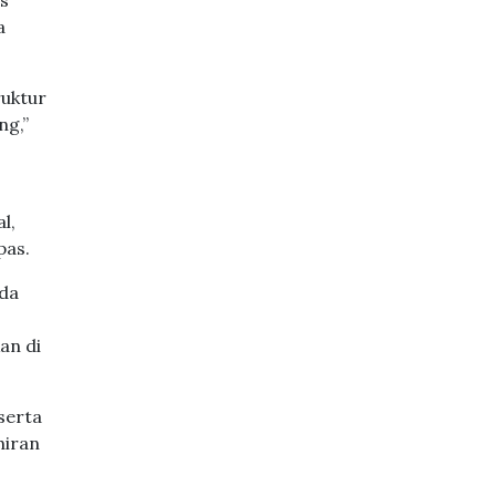
us
a
ruktur
ng,”
l,
pas.
ida
an di
serta
hiran