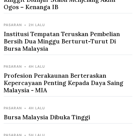
Ogos – Kenanga IB
PASARAN
•
2H LALU
Institusi Tempatan Teruskan Pembelian
Bersih Dua Minggu Berturut-Turut Di
Bursa Malaysia
PASARAN
•
4H LALU
Profesion Perakaunan Berteraskan
Kepercayaan Penting Kepada Daya Saing
Malaysia - MIA
PASARAN
•
4H LALU
Bursa Malaysia Dibuka Tinggi
PASARAN
•
5H LALU