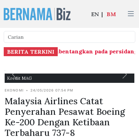
EN
|
BM
 Asli 1954 dapat dibentangkan pada persidanga
BERITA TERKINI
Kredit MAG
EKONOMI
•
24/05/2026 07:54 PM
Malaysia Airlines Catat
Penyerahan Pesawat Boeing
Ke-200 Dengan Ketibaan
Terbaharu 737-8