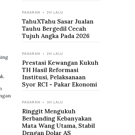
PASARAN
•
2H LALU
TahuXTahu Sasar Jualan
Tauhu Bergedil Cecah
Tujuh Angka Pada 2026
PASARAN
•
2H LALU
sing
Prestasi Kewangan Kukuh
TH Hasil Reformasi
k.
Institusi, Pelaksanaan
Syor RCI - Pakar Ekonomi
h
ungan
PASARAN
•
3H LALU
Ringgit Mengukuh
Berbanding Kebanyakan
Mata Wang Utama, Stabil
Dengan Dolar AS