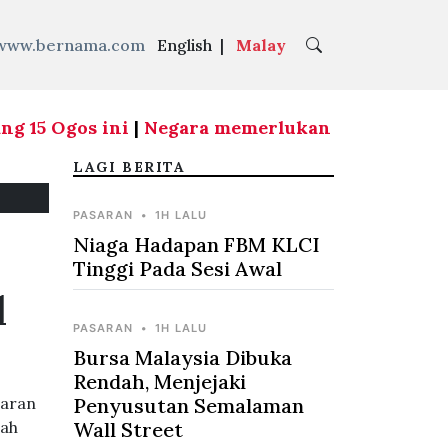
www.bernama.com
English
|
Malay
 15 Ogos ini
|
Negara memerlukan pemimpin yang 
LAGI BERITA
PASARAN
•
1H LALU
Niaga Hadapan FBM KLCI
Tinggi Pada Sesi Awal
l
PASARAN
•
1H LALU
Bursa Malaysia Dibuka
Rendah, Menjejaki
uaran
Penyusutan Semalaman
bah
Wall Street