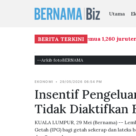
Utama
E
saringan dadah terhadap semua 1,260 juruterban
BERITA TERKINI
--Arkib fotoBERNAMA
EKONOMI
•
29/05/2026 06:54 PM
Insentif Pengelu
Tidak Diaktifkan
KUALA LUMPUR, 29 Mei (Bernama) -- Lemb
Getah (IPG) bagi getah sekerap dan lateks b