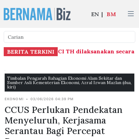
EN
|
BM
erhubung Laporan RCI TH dilaksanakan secara m
BERITA TERKINI
Timbalan Pengarah Bahagian Ekonomi Alam Sekitar dan
Sumber Asli Kementerian Ekonomi, Azral Izwan Mazlan (dua,
kiri)
EKONOMI
•
03/06/2026 04:39 PM
CCUS Perlukan Pendekatan
Menyeluruh, Kerjasama
Serantau Bagi Percepat