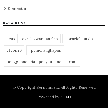
Komentar
KATA KUNCI
ccus
azral izwan mazlan
noraziah muda
etcon26
pemerangkapan
penggunaan dan penyimpanan karbon
© Copyright
BernamaBiz
. All Rights Reserved
Powered by
BOLD