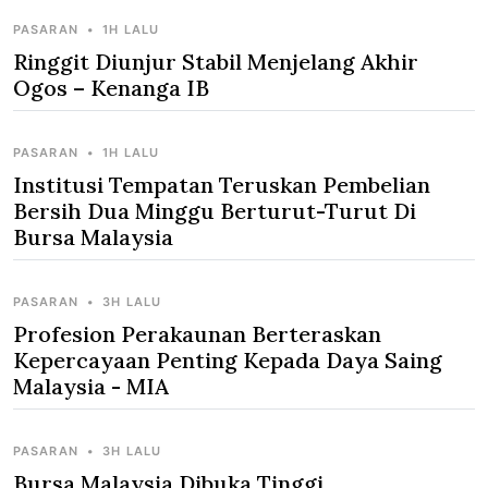
PASARAN
•
1H LALU
Ringgit Diunjur Stabil Menjelang Akhir
Ogos – Kenanga IB
PASARAN
•
1H LALU
Institusi Tempatan Teruskan Pembelian
Bersih Dua Minggu Berturut-Turut Di
Bursa Malaysia
PASARAN
•
3H LALU
Profesion Perakaunan Berteraskan
Kepercayaan Penting Kepada Daya Saing
Malaysia - MIA
PASARAN
•
3H LALU
Bursa Malaysia Dibuka Tinggi