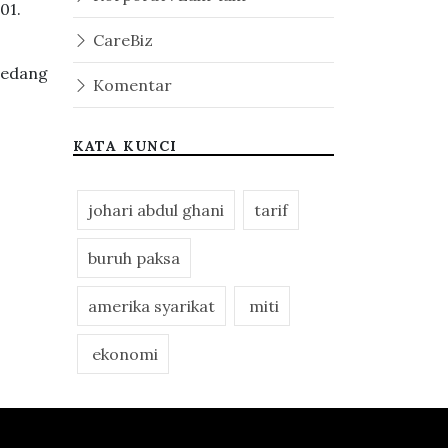
01.
CareBiz
 sedang
Komentar
KATA KUNCI
johari abdul ghani
tarif
buruh paksa
amerika syarikat
miti
ekonomi