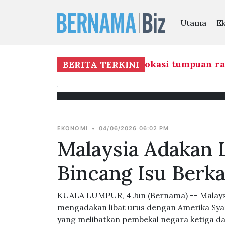
Utama
E
an negara perlu ambil kira lokasi tumpuan rak
BERITA TERKINI
EKONOMI
•
04/06/2026 06:02 PM
Malaysia Adakan 
Bincang Isu Berka
KUALA LUMPUR, 4 Jun (Bernama) -- Malays
mengadakan libat urus dengan Amerika Sya
yang melibatkan pembekal negara ketiga da