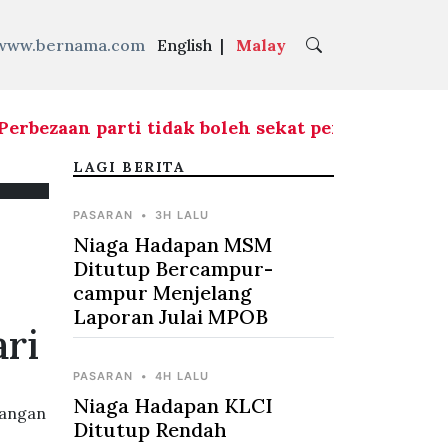
www.bernama.com
English
|
Malay
bezaan parti tidak boleh sekat persahabatan, 
LAGI BERITA
PASARAN
•
3H LALU
Niaga Hadapan MSM
Ditutup Bercampur-
campur Menjelang
Laporan Julai MPOB
ari
PASARAN
•
4H LALU
Niaga Hadapan KLCI
bangan
Ditutup Rendah