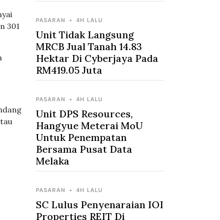
nyai
PASARAN
•
4H LALU
en 301
Unit Tidak Langsung
MRCB Jual Tanah 14.83
Hektar Di Cyberjaya Pada
h
RM419.05 Juta
PASARAN
•
4H LALU
undang
Unit DPS Resources,
atau
Hangyue Meterai MoU
Untuk Penempatan
Bersama Pusat Data
Melaka
PASARAN
•
4H LALU
SC Lulus Penyenaraian IOI
Properties REIT Di