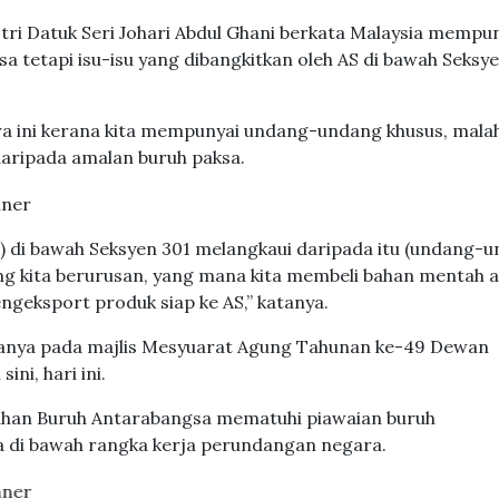
ri Datuk Seri Johari Abdul Ghani berkata Malaysia mempu
 tetapi isu-isu yang dibangkitkan oleh AS di bawah Seksy
ra ini kerana kita mempunyai undang-undang khusus, mala
aripada amalan buruh paksa.
an) di bawah Seksyen 301 melangkaui daripada itu (undang-
ang kita berurusan, yang mana kita membeli bahan mentah 
geksport produk siap ke AS,” katanya.
manya pada majlis Mesyuarat Agung Tahunan ke-49 Dewan
ni, hari ini.
ubuhan Buruh Antarabangsa mematuhi piawaian buruh
 di bawah rangka kerja perundangan negara.