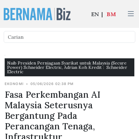
EN
|
BM
Naib Presiden Perniagaan Syarikat untuk Malaysia (Secure
Power) Schneider Electric, Adrian Koh Kredit : Schneider
Electric
EKONOMI
•
05/06/2026 02:38 PM
Fasa Perkembangan AI
Malaysia Seterusnya
Bergantung Pada
Perancangan Tenaga,
Infrastruktur