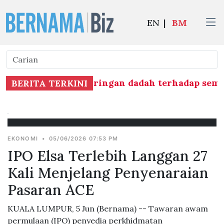
EN
|
BM
(MAG) mulakan saringan dadah terhadap semua 1,
BERITA TERKINI
EKONOMI
•
05/06/2026 07:53 PM
IPO Elsa Terlebih Langgan 27
Kali Menjelang Penyenaraian
Pasaran ACE
KUALA LUMPUR, 5 Jun (Bernama) -- Tawaran awam
permulaan (IPO) penyedia perkhidmatan