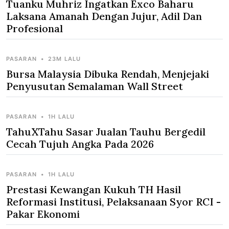
Tuanku Muhriz Ingatkan Exco Baharu
Laksana Amanah Dengan Jujur, Adil Dan
Profesional
PASARAN
•
23M LALU
Bursa Malaysia Dibuka Rendah, Menjejaki
Penyusutan Semalaman Wall Street
PASARAN
•
1H LALU
TahuXTahu Sasar Jualan Tauhu Bergedil
Cecah Tujuh Angka Pada 2026
PASARAN
•
1H LALU
Prestasi Kewangan Kukuh TH Hasil
Reformasi Institusi, Pelaksanaan Syor RCI -
Pakar Ekonomi