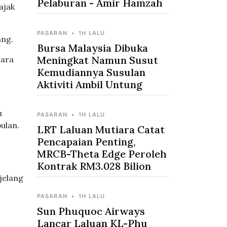
Pelaburan - Amir Hamzah
ajak
PASARAN
•
1H LALU
ang.
Bursa Malaysia Dibuka
Meningkat Namun Susut
tara
Kemudiannya Susulan
Aktiviti Ambil Untung
u
PASARAN
•
1H LALU
ulan.
LRT Laluan Mutiara Catat
Pencapaian Penting,
MRCB-Theta Edge Peroleh
Kontrak RM3.028 Bilion
jelang
PASARAN
•
1H LALU
Sun Phuquoc Airways
Lancar Laluan KL-Phu