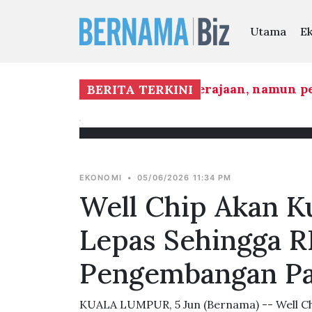
Utama
E
ungkin membentuk mandat kerajaan, namun per
BERITA TERKINI
EKONOMI
•
05/06/2026 11:34 PM
Well Chip Akan K
Lepas Sehingga R
Pengembangan Pa
KUALA LUMPUR, 5 Jun (Bernama) -- Well Ch