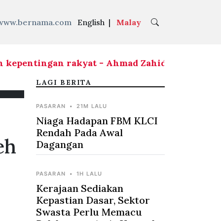
www.bernama.com
English
|
Malay
epentingan rakyat - Ahmad Zahid
|
RCI Tabung H
LAGI BERITA
PASARAN
•
21M LALU
Niaga Hadapan FBM KLCI
Rendah Pada Awal
eh
Dagangan
PASARAN
•
1H LALU
Kerajaan Sediakan
Kepastian Dasar, Sektor
Swasta Perlu Memacu