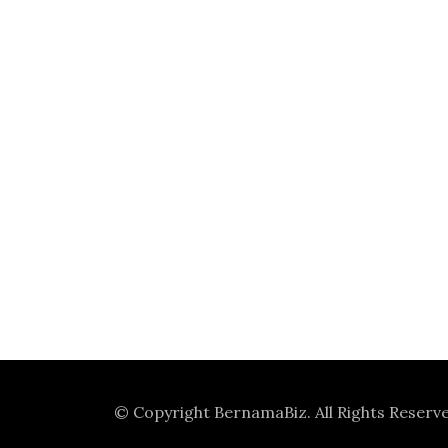
© Copyright
BernamaBiz
. All Rights Reserv