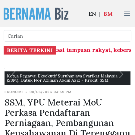
EN
|
BM
rlu ambil kira lokasi tumpuan rakyat, kebers
BERITA TERKINI
Ketua Pegawai Eksekutif Suruhanjaya Syarikat Malaysia
(SSM), Datuk Nor Azimah Abdul Aziz - Kredit: SSM
EKONOMI
•
08/06/2026 04:59 PM
SSM, YPU Meterai MoU
Perkasa Pendaftaran
Perniagaan, Pembangunan
Keusahawanan Di Terengganu