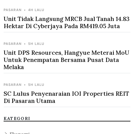
PASARAN
•
4H LALU
Unit Tidak Langsung MRCB Jual Tanah 14.83
Hektar Di Cyberjaya Pada RM419.05 Juta
PASARAN
•
5H LALU
Unit DPS Resources, Hangyue Meterai MoU
Untuk Penempatan Bersama Pusat Data
Melaka
PASARAN
•
5H LALU
SC Lulus Penyenaraian IOI Properties REIT
Di Pasaran Utama
KATEGORI