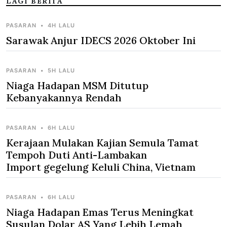
LAGI BERITA
PASARAN
•
4H LALU
Sarawak Anjur IDECS 2026 Oktober Ini
PASARAN
•
5H LALU
Niaga Hadapan MSM Ditutup
Kebanyakannya Rendah
PASARAN
•
6H LALU
Kerajaan Mulakan Kajian Semula Tamat
Tempoh Duti Anti-Lambakan
Import gegelung Keluli China, Vietnam
PASARAN
•
6H LALU
Niaga Hadapan Emas Terus Meningkat
Susulan Dolar AS Yang Lebih Lemah