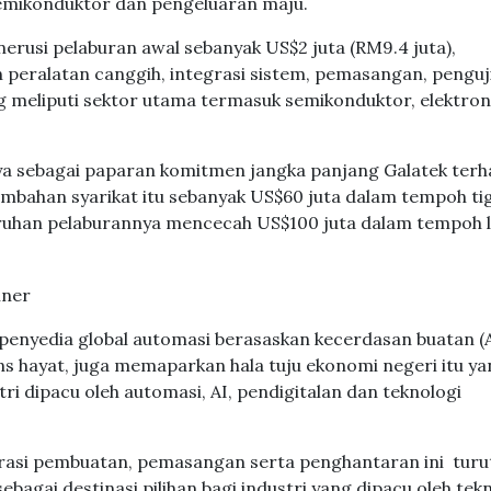
semikonduktor dan pengeluaran maju.
rusi pelaburan awal sebanyak US$2 juta (RM9.4 juta),
eralatan canggih, integrasi sistem, pemasangan, penguj
 meliputi sektor utama termasuk semikonduktor, elektron
ya sebagai paparan komitmen jangka panjang Galatek ter
ambahan syarikat itu sebanyak US$60 juta dalam tempoh ti
uruhan pelaburannya mencecah US$100 juta dalam tempoh 
 penyedia global automasi berasaskan kecerdasan buatan (A
ns hayat, juga memaparkan hala tuju ekonomi negeri itu y
 dipacu oleh automasi, AI, pendigitalan dan teknologi
rasi pembuatan, pemasangan serta penghantaran ini turu
agai destinasi pilihan bagi industri yang dipacu oleh tekn