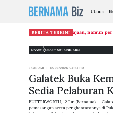
Utama
E
ngkin membentuk mandat kerajaan, namun perkh
BERITA TERKINI
Kredit gambar: Siti Azila Alias
EKONOMI
•
12/06/2026 04:24 PM
Galatek Buka Kem
Sedia Pelaburan 
BUTTERWORTH, 12 Jun (Bernama) -- Galat
pemasangan serta penghantarannya di Pula