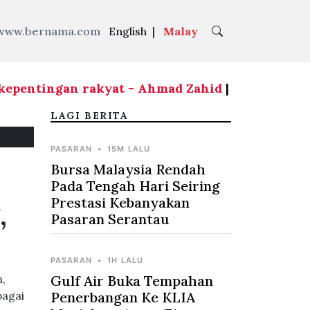
www.bernama.com
English
|
Malay
pentingan rakyat - Ahmad Zahid
|
RCI Tabung Haj
LAGI BERITA
PASARAN
•
15M LALU
Bursa Malaysia Rendah
Pada Tengah Hari Seiring
Prestasi Kebanyakan
,
Pasaran Serantau
PASARAN
•
1H LALU
,
Gulf Air Buka Tempahan
bagai
Penerbangan Ke KLIA