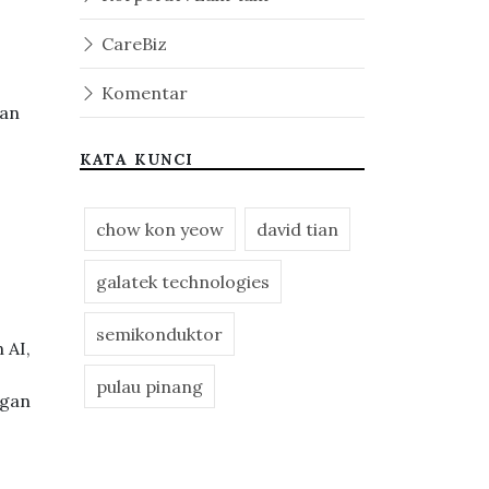
CareBiz
Komentar
gan
KATA KUNCI
chow kon yeow
david tian
galatek technologies
semikonduktor
 AI,
pulau pinang
ggan