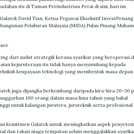
han itu di Taman Perindustrian Perai di sini, hari ini.
 Galatek David Tian, Ketua Pegawai Eksekutif InvestPenang
mbangunan Pelaburan Malaysia (MIDA) Pulau Pinang Muha
ng dari sudut strategik kerana syarikat yang beroperasi 
aian kejuruteraan itu tidak hanya menyumbang kepada
rkukuh keupayaan teknologi yang membentuk masa depan
latek juga dijangka berkembang daripada kira-kira 20-30 
anggarkan 100 orang dalam masa lima tahun yang bakal
nggi untuk kalangan jurutera, juruteknik serta profesional
ukan komitmen Galatek untuk meningkatkan aspek penyete
al dan rakan niaga tempatan selain menggalakkan syarika