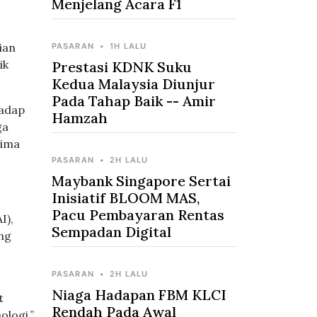
Menjelang Acara F1
ian
PASARAN
•
1H LALU
ik
Prestasi KDNK Suku
Kedua Malaysia Diunjur
Pada Tahap Baik -- Amir
hadap
Hamzah
ga
lima
PASARAN
•
2H LALU
Maybank Singapore Sertai
Inisiatif BLOOM MAS,
Pacu Pembayaran Rentas
I),
Sempadan Digital
ang
PASARAN
•
2H LALU
Niaga Hadapan FBM KLCI
t
Rendah Pada Awal
ologi,”