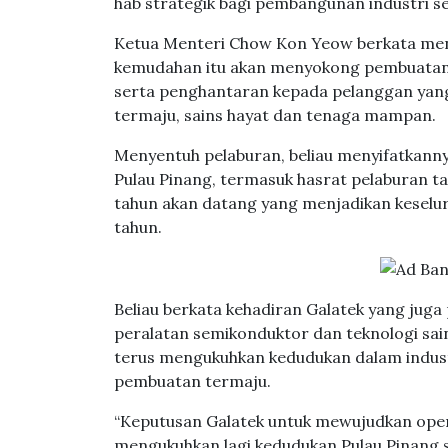
hab strategik bagi pembangunan industri 
Ketua Menteri Chow Kon Yeow berkata mene
kemudahan itu akan menyokong pembuatan p
serta penghantaran kepada pelanggan yang
termaju, sains hayat dan tenaga mampan.
Menyentuh pelaburan, beliau menyifatkann
Pulau Pinang, termasuk hasrat pelaburan t
tahun akan datang yang menjadikan kesel
tahun.
Beliau berkata kehadiran Galatek yang juga
peralatan semikonduktor dan teknologi sai
terus mengukuhkan kedudukan dalam industri
pembuatan termaju.
“Keputusan Galatek untuk mewujudkan ope
mengukuhkan lagi kedudukan Pulau Pinang seb