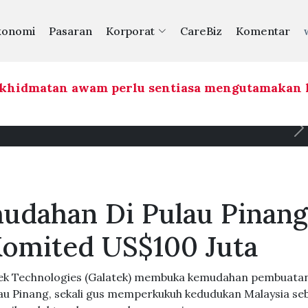
konomi
Pasaran
Korporat
CareBiz
Komentar
idmatan awam perlu sentiasa mengutamakan ke
udahan Di Pulau Pinang
Komited US$100 Juta
ek Technologies (Galatek) membuka kemudahan pembuatan
u Pinang, sekali gus memperkukuh kedudukan Malaysia se