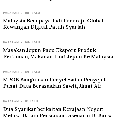
PASARAN
•
10H LALU
Malaysia Berupaya Jadi Peneraju Global
Kewangan Digital Patuh Syariah
PASARAN
•
10H LALU
Masakan Jepun Pacu Eksport Produk
Pertanian, Makanan Laut Jepun Ke Malaysia
PASARAN
•
12H LALU
MPOB Bangunkan Penyelesaian Penyejuk
Pusat Data Berasaskan Sawit, Jimat Air
PASARAN
•
1D LALU
Dua Syarikat berkaitan Kerajaan Negeri
Melaka Dalam Persiapan Disenarai Di Bursa