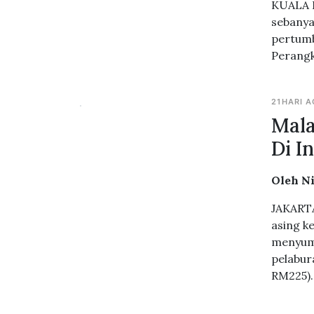
KUALA L
sebanya
pertumb
Perangk
21HARI 
Mala
Di I
Oleh N
JAKARTA
asing k
menyumb
pelabura
RM225).