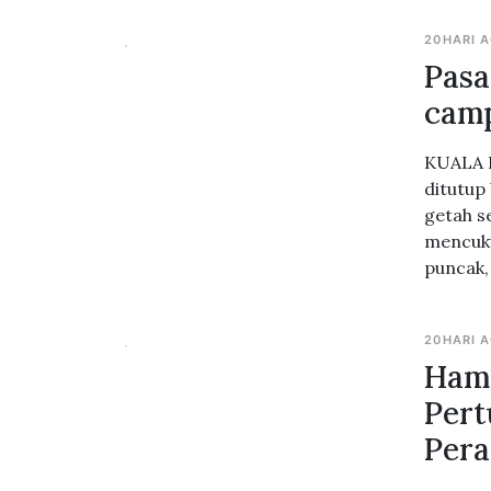
20HARI 
Pasa
cam
KUALA L
ditutup
getah s
mencuku
puncak,
20HARI 
Hamp
Pert
Pera