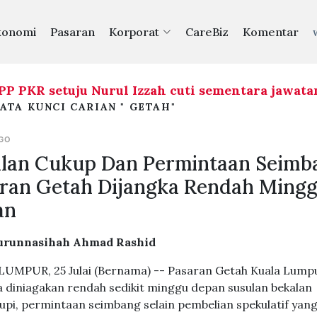
konomi
Pasaran
Korporat
CareBiz
Komentar
 setuju Nurul Izzah cuti sementara jawatan Tim
ATA KUNCI CARIAN " GETAH"
AGO
lan Cukup Dan Permintaan Seimb
ran Getah Dijangka Rendah Ming
an
urunnasihah Ahmad Rashid
UMPUR, 25 Julai (Bernama) -- Pasaran Getah Kuala Lump
a diniagakan rendah sedikit minggu depan susulan bekalan
pi, permintaan seimbang selain pembelian spekulatif yan