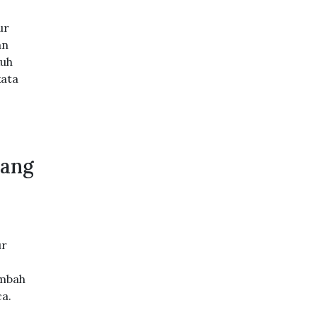
ur
an
kuh
kata
gang
ur
ambah
ca.