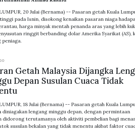
UMPUR, 20 Julai (Bernama) -- Pasaran getah Kuala Lump
 tinggi pada Isnin, disokong kenaikan pasaran niaga hadap
erantau, harga minyak mentah penanda aras yang lebih ku
enyusutan ringgit berbanding dolar Amerika Syarikat (AS), 
 peniaga.
AGO
ran Getah Malaysia Dijangka Len
gu Depan Susulan Cuaca Tidak
entu
UMPUR, 18 Julai (Bernama) -- Pasaran getah Kuala Lump
a diniagakan lengang minggu depan, dengan permintaan
 didorong terutamanya oleh aktiviti pembelian bagi men
stok susulan bekalan yang tidak menentu akibat faktor cua