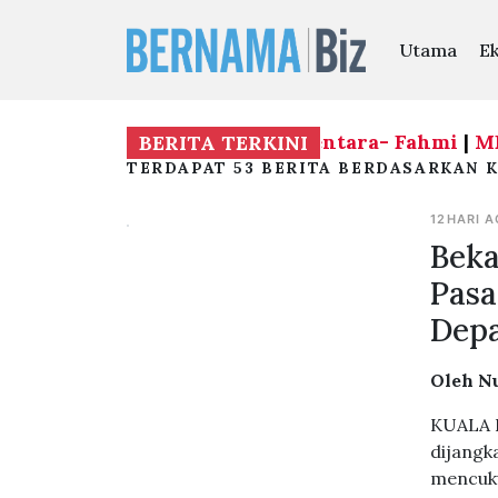
Utama
E
imbalan Presiden PKR sementara- Fahmi
|
MPP PKR
BERITA TERKINI
TERDAPAT 53 BERITA BERDASARKAN K
12HARI 
Beka
Pasa
Dep
Oleh N
KUALA L
dijangk
mencuku