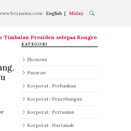
www.bernama.com
English
|
Malay
balan Presiden selepas Kongres Nasional 2026 -
KATEGORI
Ekonomi
ang,
Pasaran
gu
Korporat : Perbankan
Korporat : Penerbangan
ur
Korporat : Pertanian
Korporat : Hartanah
g