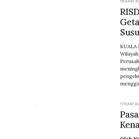
16HARI 
RISD
Geta
Susu
KUALA L
Wilayah
Perusah
meningk
pengelu
menggal
17HARI 
Pasa
Kena
Oleh N