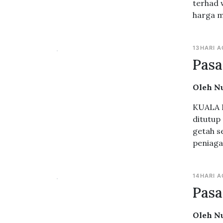
terhad 
harga m
13HARI 
Pasa
Oleh N
KUALA L
ditutup
getah s
peniaga
14HARI 
Pasa
Oleh N