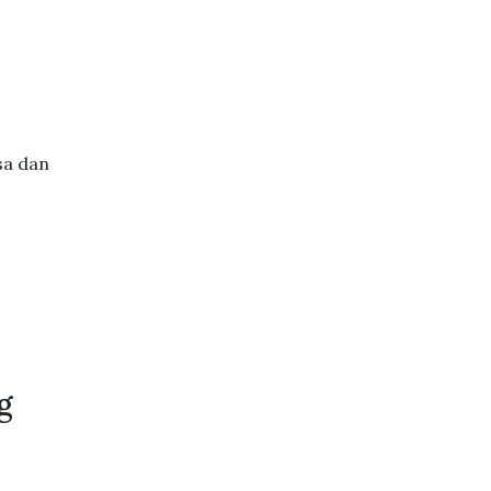
sa dan
g