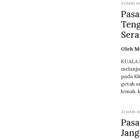
21HARI 
Pasa
Teng
Sera
Oleh M
KUALA L
melanju
pada Kh
getah s
lemah, 
22HARI 
Pasa
Jang