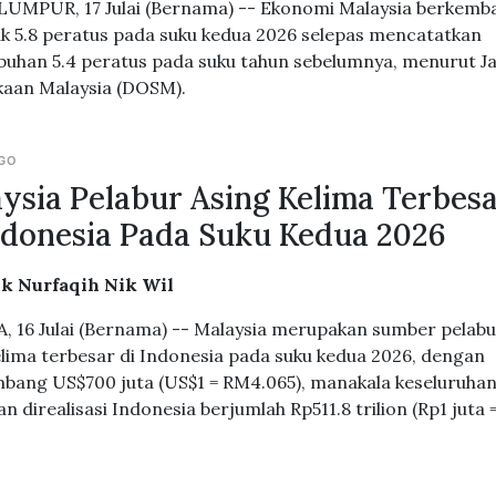
UMPUR, 17 Julai (Bernama) -- Ekonomi Malaysia berkemb
k 5.8 peratus pada suku kedua 2026 selepas mencatatkan
uhan 5.4 peratus pada suku tahun sebelumnya, menurut J
aan Malaysia (DOSM).
AGO
ysia Pelabur Asing Kelima Terbes
ndonesia Pada Suku Kedua 2026
ik Nurfaqih Nik Wil
, 16 Julai (Bernama) -- Malaysia merupakan sumber pelab
elima terbesar di Indonesia pada suku kedua 2026, dengan
ang US$700 juta (US$1 = RM4.065), manakala keseluruha
n direalisasi Indonesia berjumlah Rp511.8 trilion (Rp1 juta 