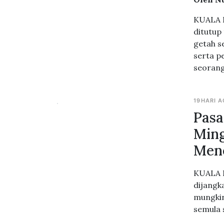
KUALA L
ditutup
getah s
serta p
seorang
19HARI 
Pasa
Ming
Men
KUALA L
dijangk
mungkin
semula 