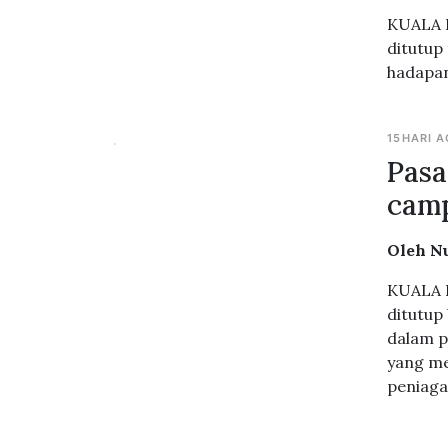
KUALA L
ditutup
hadapan
15HARI 
Pasa
cam
Oleh N
KUALA L
ditutup
dalam p
yang me
peniaga