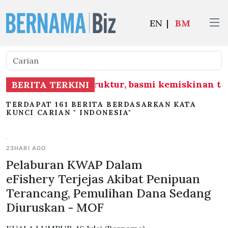
EN
|
BM
mbangunan infrastruktur, basmi kemiskinan teg
BERITA TERKINI
TERDAPAT 161 BERITA BERDASARKAN KATA
KUNCI CARIAN " INDONESIA"
23HARI AGO
Pelaburan KWAP Dalam
eFishery Terjejas Akibat Penipuan
Terancang, Pemulihan Dana Sedang
Diuruskan - MOF