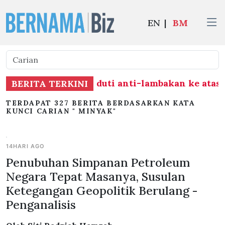
EN
|
BM
n tamat tempoh duti anti-lambakan ke atas impo
BERITA TERKINI
TERDAPAT 327 BERITA BERDASARKAN KATA
KUNCI CARIAN " MINYAK"
14HARI AGO
Penubuhan Simpanan Petroleum
Negara Tepat Masanya, Susulan
Ketegangan Geopolitik Berulang -
Penganalisis