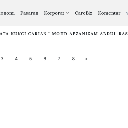
konomi
Pasaran
Korporat
CareBiz
Komentar
ATA KUNCI CARIAN " MOHD AFZANIZAM ABDUL RAS
3
4
5
6
7
8
>