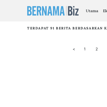
Utama
E
TERDAPAT 91 BERITA BERDASARKAN K
<
1
2