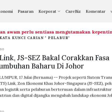
konomi
Pasaran
Korporat
CareBiz
Komentar
am perlu sentiasa mengutamakan kepentingan 
KATA KUNCI CARIAN " PELABUR"
AGO
Link, JS-SEZ Bakal Corakkan Fasa
umbuhan Baharu Di Johor
UMPUR, 17 Julai (Bernama) -- Projek seperti Sistem Trans
RTS) Link, Zon Ekonomi Khas Johor-Singapura (JS-SEZ), pel
an logistik serta pelaburan berterusan dalam infrastruktur
strian dan digital dijangka mengubah landskap ekonomi Jo
AGO