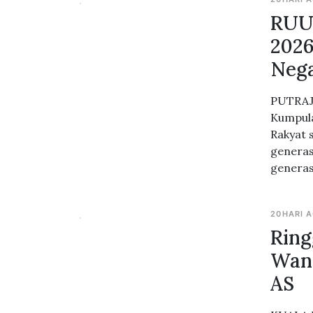
RUU
2026
Neg
PUTRAJA
Kumpula
Rakyat
generas
generas
20HARI 
Ring
Wang
AS