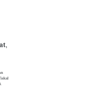
at,
an
iskal
.