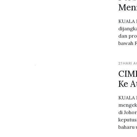
Meni
KUALA L
dijangk
dan pro
bawah F
21HARI 
CIMB
Ke A
KUALA L
mengeka
di Joho
keputus
baharu