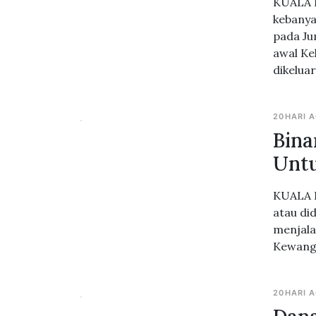
KUALA L
kebanya
pada Ju
awal Ke
dikeluar
20HARI 
Bina
Untu
KUALA L
atau di
menjala
Kewang
20HARI 