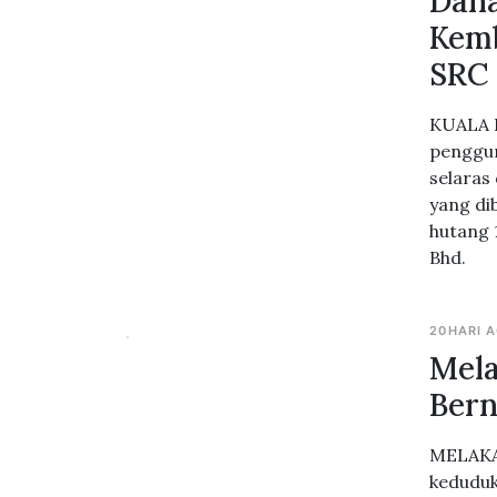
Dan
Kemb
SRC
KUALA L
penggun
selaras
yang di
hutang 
Bhd.
20HARI 
Mela
Bern
MELAKA,
keduduk