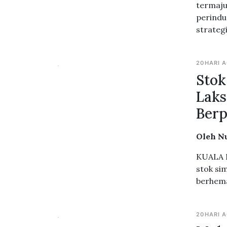
termaju
perindu
strateg
20HARI 
Stok
Laks
Berp
Oleh N
KUALA L
stok si
berhema
20HARI 