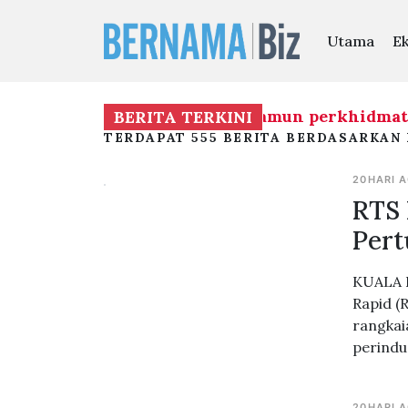
Utama
E
entuk mandat kerajaan, namun perkhidmatan aw
BERITA TERKINI
TERDAPAT 555 BERITA BERDASARKAN 
20HARI 
RTS 
Pert
KUALA L
Rapid (
rangkai
perindu
20HARI 