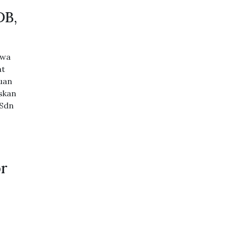
DB,
awa
at
juan
skan
 Sdn
or