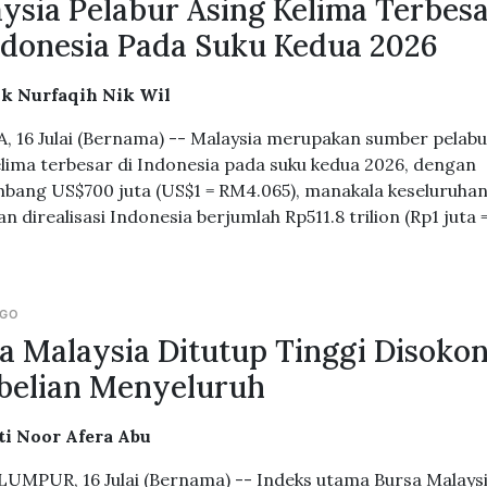
ysia Pelabur Asing Kelima Terbes
ndonesia Pada Suku Kedua 2026
ik Nurfaqih Nik Wil
, 16 Julai (Bernama) -- Malaysia merupakan sumber pelab
elima terbesar di Indonesia pada suku kedua 2026, dengan
ang US$700 juta (US$1 = RM4.065), manakala keseluruha
n direalisasi Indonesia berjumlah Rp511.8 trilion (Rp1 juta 
AGO
a Malaysia Ditutup Tinggi Disoko
belian Menyeluruh
ti Noor Afera Abu
UMPUR, 16 Julai (Bernama) -- Indeks utama Bursa Malays