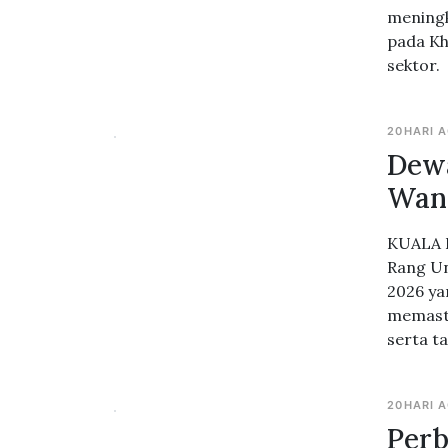
meningk
pada Kh
sektor.
20HARI 
Dew
Wan
KUALA L
Rang U
2026 ya
memasti
serta ta
20HARI 
Perb