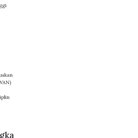
ggi
luskan
WAN)
iplin
ngka