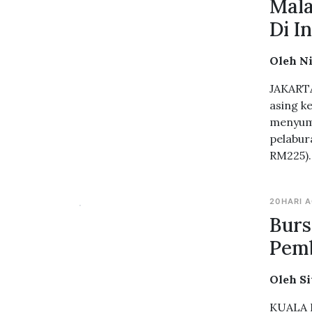
Mala
Di I
Oleh N
JAKARTA
asing k
menyumb
pelabura
RM225).
20HARI 
Burs
Pem
Oleh Si
KUALA L