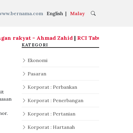
www.bernama.com
English
|
Malay
rakyat - Ahmad Zahid
|
RCI Tabung Haji: BN,UMNO
KATEGORI
Ekonomi
Pasaran
Korporat : Perbankan
it
uasan
Korporat : Penerbangan
hor.
Korporat : Pertanian
Korporat : Hartanah