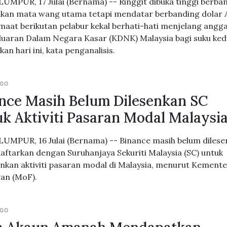
UMPUR, 17 Julai (Bernama) -- Ringgit dibuka tinggi berba
kan mata wang utama tetapi mendatar berbanding dolar 
maat berikutan pelabur kekal berhati-hati menjelang angg
luaran Dalam Negara Kasar (KDNK) Malaysia bagi suku ke
kan hari ini, kata penganalisis.
AGO
nce Masih Belum Dilesenkan SC
k Aktiviti Pasaran Modal Malaysi
UMPUR, 16 Julai (Bernama) -- Binance masih belum diles
daftarkan dengan Suruhanjaya Sekuriti Malaysia (SC) untuk
nkan aktiviti pasaran modal di Malaysia, menurut Kemente
an (MoF).
AGO