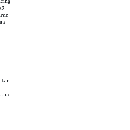
nding
AS
aran
dua
a
enkan
rian