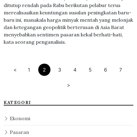
ditutup rendah pada Rabu berikutan pelabur terus
merealisasikan keuntungan susulan peningkatan baru-
baru ini, manakala harga minyak mentah yang melonjak
dan ketegangan geopolitik berterusan di Asia Barat
menyebabkan sentimen pasaran kekal berhati-hati,
kata seorang penganalisis.
<
1
2
3
4
5
6
7
>
KATEGORI
Ekonomi
Pasaran