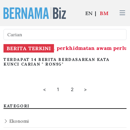
EN
|
BM
at kerajaan, namun perkhidmatan awam perlu 
BERITA TERKINI
TERDAPAT 14 BERITA BERDASARKAN KATA
KUNCI CARIAN " RON95"
<
1
2
>
KATEGORI
Ekonomi