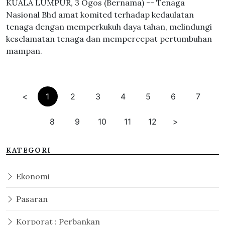
KUALA LUMPUR, 3 Ogos (Bernama) -- Tenaga
Nasional Bhd amat komited terhadap kedaulatan
tenaga dengan memperkukuh daya tahan, melindungi
keselamatan tenaga dan mempercepat pertumbuhan
mampan.
<
1
2
3
4
5
6
7
8
9
10
11
12
>
KATEGORI
Ekonomi
Pasaran
Korporat : Perbankan