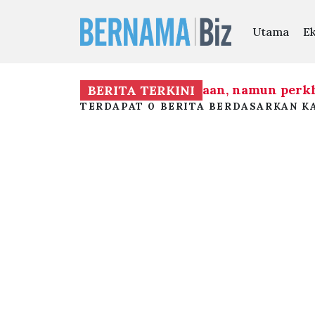
Utama
E
gkin membentuk mandat kerajaan, namun perkh
BERITA TERKINI
TERDAPAT 0 BERITA BERDASARKAN KA