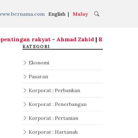
www.bernama.com
English
|
Malay
entingan rakyat - Ahmad Zahid
|
RCI Tabung Haj
KATEGORI
Ekonomi
Pasaran
Korporat : Perbankan
Korporat : Penerbangan
Korporat : Pertanian
Korporat : Hartanah