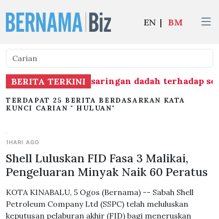
EN
|
BM
p (MAG) mulakan saringan dadah terhadap semua 1
BERITA TERKINI
TERDAPAT 25 BERITA BERDASARKAN KATA
KUNCI CARIAN " HULUAN"
1HARI AGO
Shell Luluskan FID Fasa 3 Malikai,
Pengeluaran Minyak Naik 60 Peratus
KOTA KINABALU, 5 Ogos (Bernama) -- Sabah Shell
Petroleum Company Ltd (SSPC) telah meluluskan
keputusan pelaburan akhir (FID) bagi meneruskan