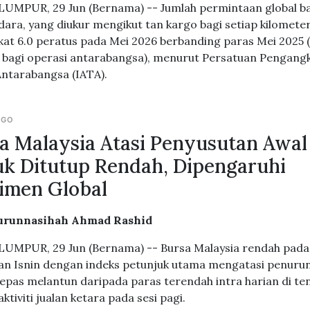
UMPUR, 29 Jun (Bernama) -- Jumlah permintaan global b
dara, yang diukur mengikut tan kargo bagi setiap kilomete
at 6.0 peratus pada Mei 2026 berbanding paras Mei 2025 (
 bagi operasi antarabangsa), menurut Persatuan Pengang
ntarabangsa (IATA).
AGO
a Malaysia Atasi Penyusutan Awal
k Ditutup Rendah, Dipengaruhi
imen Global
urunnasihah Ahmad Rashid
UMPUR, 29 Jun (Bernama) -- Bursa Malaysia rendah pada 
n Isnin dengan indeks petunjuk utama mengatasi penuru
lepas melantun daripada paras terendah intra harian di te
ktiviti jualan ketara pada sesi pagi.