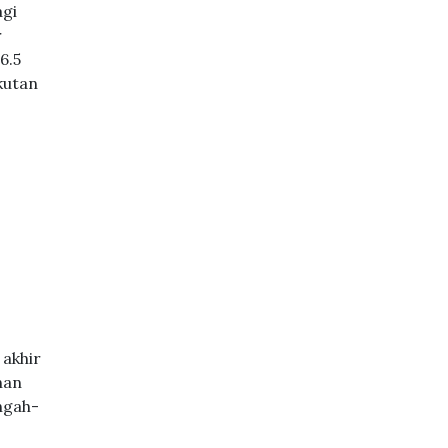
agi
r
6.5
kutan
akhir
nan
ngah-