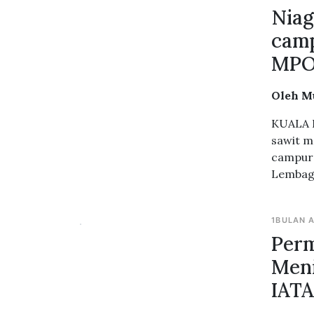
Nia
cam
MP
Oleh M
KUALA L
sawit m
campur 
Lembaga
1BULAN 
Perm
Meni
IAT