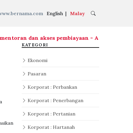
www.bernama.com
English
|
Malay
entoran dan akses pembiayaan - Amir Hamzah
|
Mal
KATEGORI
Ekonomi
Pasaran
Korporat : Perbankan
Korporat : Penerbangan
a
Korporat : Pertanian
asikan
Korporat : Hartanah