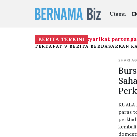
Utama
E
n dana oleh GLC dan GLIC, syarikat pertengaha
BERITA TERKINI
TERDAPAT 9 BERITA BERDASARKAN KA
2HARI A
Burs
Saha
Per
KUALA L
paras t
perkhid
kembali
domesti