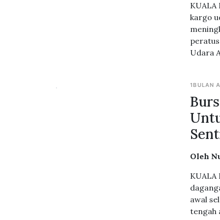
KUALA L
kargo u
meningk
peratus
Udara A
1BULAN 
Burs
Untu
Sent
Oleh N
KUALA L
daganga
awal se
tengah a