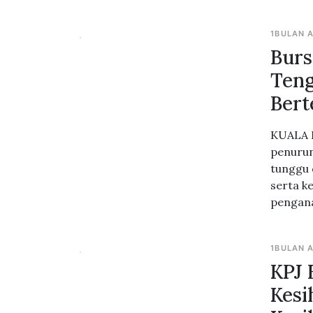
1BULAN 
Burs
Teng
Bert
KUALA L
penurun
tunggu 
serta k
pengana
1BULAN 
KPJ 
Kesi