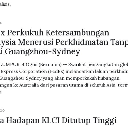
lisis.
GO
Ex Perkukuh Ketersambungan
ysia Menerusi Perkhidmatan Tan
ti Guangzhou-Sydney
UMPUR, 4 Ogos (Bernama) -- Syarikat pengangkutan glo
 Express Corporation (FedEx) melancarkan laluan perkhi
 Guangzhou-Sydney yang akan memperkukuh hubungan
ngan ke Australia dari pasaran utama di seluruh Asia, ter
a.
AGO
a Hadapan KLCI Ditutup Tinggi