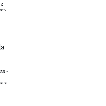
SE
utup
a
da
S$1 =
tara