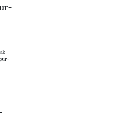
ur-
yak
pur-
–