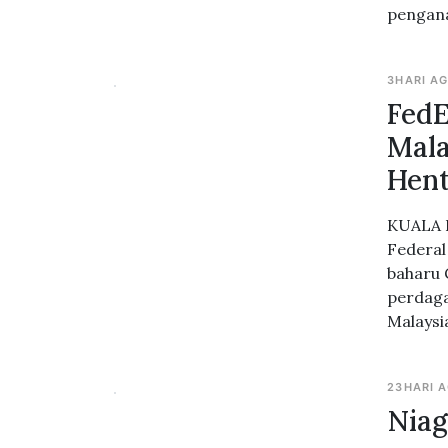
pengana
3HARI A
Fed
Mala
Hen
KUALA L
Federal
baharu
perdaga
Malaysi
23HARI 
Niag