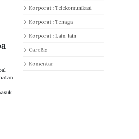
Korporat : Telekomunikasi
Korporat : Tenaga
Korporat : Lain-lain
pa
CareBiz
Komentar
bal
dmatan
masuk