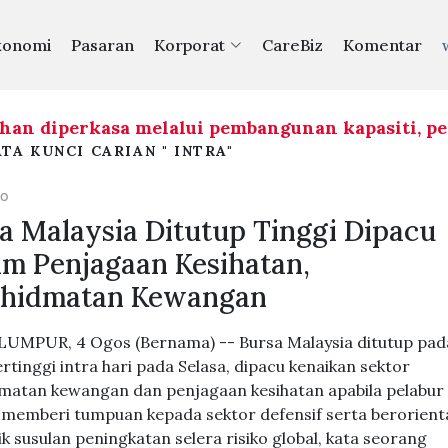
konomi
Pasaran
Korporat
CareBiz
Komentar
n diperkasa melalui pembangunan kapasiti, pem
TA KUNCI CARIAN " INTRA"
GO
a Malaysia Ditutup Tinggi Dipacu
m Penjagaan Kesihatan,
khidmatan Kewangan
UMPUR, 4 Ogos (Bernama) -- Bursa Malaysia ditutup pad
ertinggi intra hari pada Selasa, dipacu kenaikan sektor
matan kewangan dan penjagaan kesihatan apabila pelabur
 memberi tumpuan kepada sektor defensif serta berorient
k susulan peningkatan selera risiko global, kata seorang