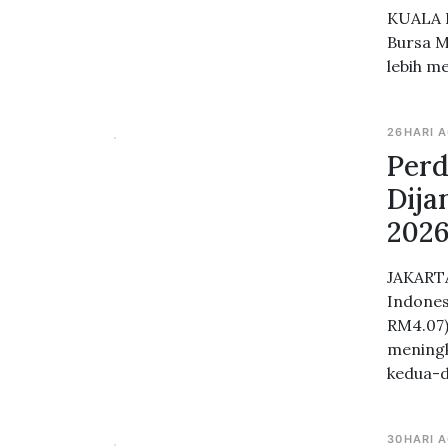
KUALA L
Bursa M
lebih m
26HARI 
Perd
Dija
202
JAKARTA
Indones
RM4.07)
meningk
kedua-d
30HARI 