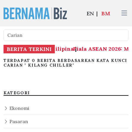
EN
|
BM
2026: Malaysia 1-0 Filipina
Piala ASEAN 2026: Mal
|
BERITA TERKINI
TERDAPAT 0 BERITA BERDASARKAN KATA KUNCI
CARIAN " KILANG CHILLER"
KATEGORI
Ekonomi
Pasaran