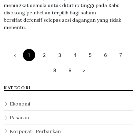
meningkat semula untuk ditutup tinggi pada Rabu
disokong pembelian terpilih bagi saham
bersifat defensif selepas sesi dagangan yang tidak
menentu.
<
1
2
3
4
5
6
7
8
9
>
KATEGORI
Ekonomi
Pasaran
Korporat : Perbankan