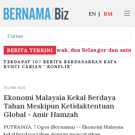
EN
|
BM
h negara, 22 di Sarawak, dua Selangor dan satu d
BERITA TERKINI
TERDAPAT 107 BERITA BERDASARKAN KATA
KUNCI CARIAN " KONFLIK"
15JAM AGO
Ekonomi Malaysia Kekal Berdaya
Tahan Meskipun Ketidaktentuan
Global - Amir Hamzah
PUTRAJAYA, 7 Ogos (Bernama) -- Ekonomi Malaysia
kekal berdaya tahan dengan mencatatkan