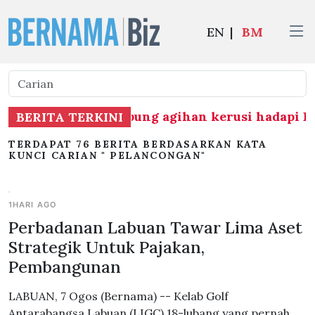
EN
|
BM
rbukaan BN berhubung agihan kerusi hadapi PR
BERITA TERKINI
TERDAPAT 76 BERITA BERDASARKAN KATA
KUNCI CARIAN " PELANCONGAN"
1HARI AGO
Perbadanan Labuan Tawar Lima Aset
Strategik Untuk Pajakan,
Pembangunan
LABUAN, 7 Ogos (Bernama) -- Kelab Golf
Antarabangsa Labuan (LIGC) 18-lubang yang pernah