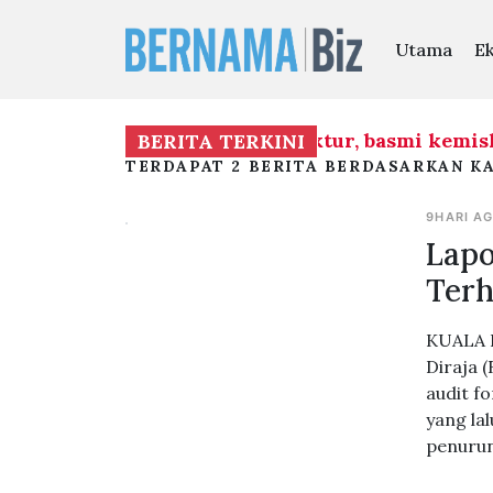
Utama
E
fokus pembangunan infrastruktur, basmi kemisk
BERITA TERKINI
TERDAPAT 2 BERITA BERDASARKAN KA
9HARI A
Lapo
Terh
KUALA L
Diraja 
audit f
yang la
penurun