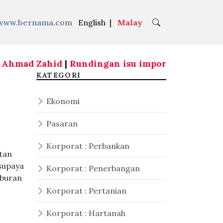
www.bernama.com
English
|
Malay
 Ahmad Zahid
|
Rundingan isu import udang dari T
KATEGORI
Ekonomi
Pasaran
Korporat : Perbankan
tan
supaya
Korporat : Penerbangan
aburan
Korporat : Pertanian
Korporat : Hartanah