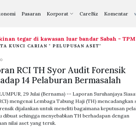
konomi
Pasaran
Korporat
CareBiz
Komentar
inan tegar di kawasan luar bandar Sabah - TPM
TA KUNCI CARIAN " PELUPUSAN ASET"
GO
ran RCI TH Syor Audit Forensik
adap 14 Pelaburan Bermasalah
UMPUR, 29 Julai (Bernama) -- Laporan Suruhanjaya Siasa
(RCI) mengenai Lembaga Tabung Haji (TH) mencadangkan 
orensik dijalankan untuk meneliti bagaimana keputusan pel
lu dibuat sehingga menyebabkan TH berhadapan dengan
an nilai aset yang teruk.