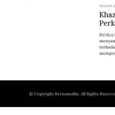
1BULAN 
Khaz
Perk
KUALA L
menyamb
terhada
memperk
© Copyright
BernamaBiz
. All Rights Reserv