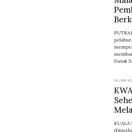
Mala
Pemb
Ber
PUTRAJA
pelabur
memperk
membant
Datuk S
16JAM A
KWAP
Sehe
Mela
KUALA 
(Diperb