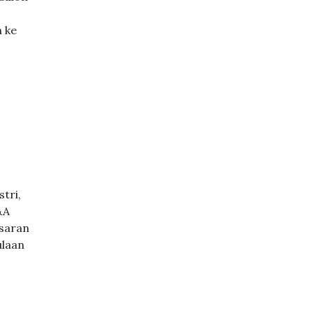
h ke
tri,
&A
asaran
ulaan