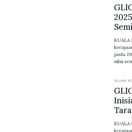
GLIC
2025
Semi
KUALA L
kerajaa
pada 20
nilai s
16JAM A
GLIC
Inis
Tara
KUALA L
kerajaa