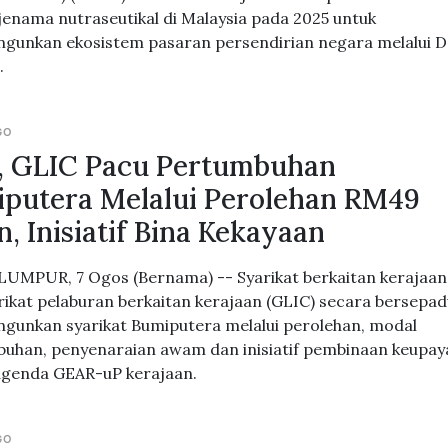
 jenama nutraseutikal di Malaysia pada 2025 untuk
unkan ekosistem pasaran persendirian negara melalui 
.
GO
, GLIC Pacu Pertumbuhan
putera Melalui Perolehan RM49
on, Inisiatif Bina Kekayaan
UMPUR, 7 Ogos (Bernama) -- Syarikat berkaitan kerajaan
rikat pelaburan berkaitan kerajaan (GLIC) secara bersepa
unkan syarikat Bumiputera melalui perolehan, modal
uhan, penyenaraian awam dan inisiatif pembinaan keupay
genda GEAR-uP kerajaan.
GO