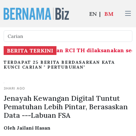
EN
|
BM
an berhubung Laporan RCI TH dilaksanakan seca
BERITA TERKINI
TERDAPAT 25 BERITA BERDASARKAN KATA
KUNCI CARIAN " PERTUBUHAN"
3HARI AGO
Jenayah Kewangan Digital Tuntut
Pematuhan Lebih Pintar, Berasaskan
Data ---Labuan FSA
Oleh Jailani Hasan