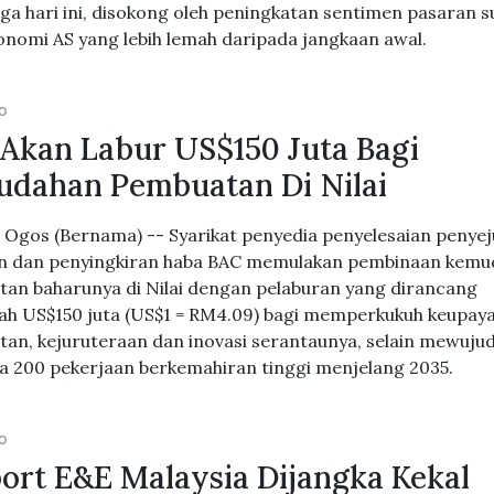
aga hari ini, disokong oleh peningkatan sentimen pasaran s
onomi AS yang lebih lemah daripada jangkaan awal.
GO
Akan Labur US$150 Juta Bagi
dahan Pembuatan Di Nilai
5 Ogos (Bernama) -- Syarikat penyedia penyelesaian penye
 dan penyingkiran haba BAC memulakan pembinaan kemu
an baharunya di Nilai dengan pelaburan yang dirancang
ah US$150 juta (US$1 = RM4.09) bagi memperkukuh keupay
an, kejuruteraan dan inovasi serantaunya, selain mewuju
a 200 pekerjaan berkemahiran tinggi menjelang 2035.
GO
ort E&E Malaysia Dijangka Kekal