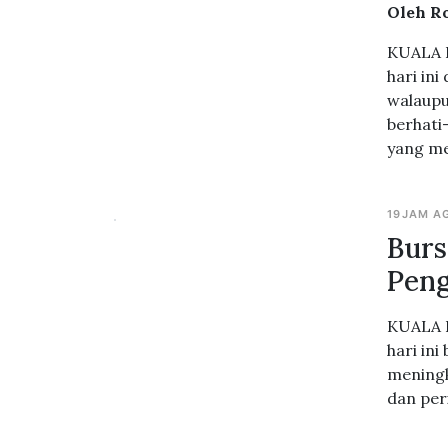
Oleh R
KUALA L
hari in
walaupu
berhati
yang me
19JAM A
Burs
Pen
KUALA L
hari in
meningk
dan per