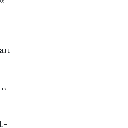
0)
ari
lan
L-