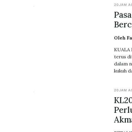
20JAM A
Pasa
Ber
Oleh F
KUALA 
terus d
dalam n
kukuh d
20JAM A
KL20
Perl
Akma