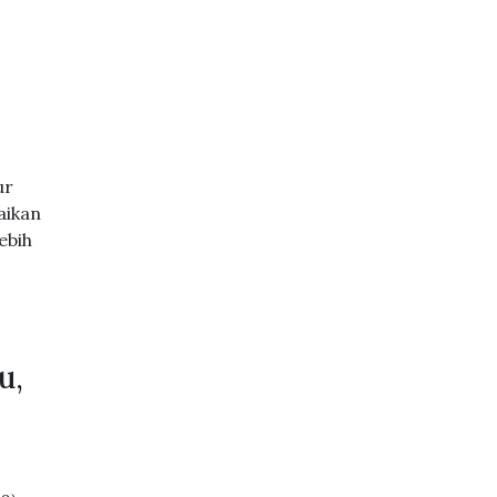
ur
aikan
ebih
u,