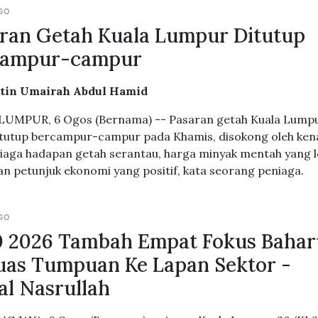
GO
ran Getah Kuala Lumpur Ditutup
campur-campur
atin Umairah Abdul Hamid
LUMPUR, 6 Ogos (Bernama) -- Pasaran getah Kuala Lump
itutup bercampur-campur pada Khamis, disokong oleh ken
iaga hadapan getah serantau, harga minyak mentah yang l
an petunjuk ekonomi yang positif, kata seorang peniaga.
GO
 2026 Tambah Empat Fokus Bahar
uas Tumpuan Ke Lapan Sektor -
l Nasrullah