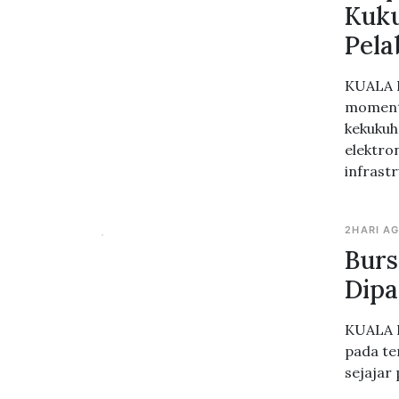
Kuku
Pela
KUALA L
moment
kekukuh
elektro
infrast
2HARI A
Burs
Dipa
KUALA L
pada te
sejajar