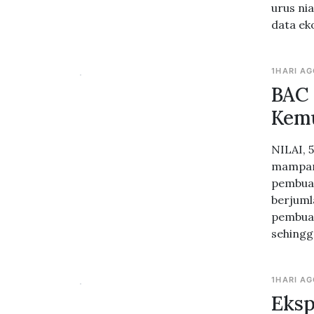
urus ni
data ek
1HARI A
BAC 
Kemu
NILAI, 
mampan
pembuat
berjuml
pembuat
sehingg
1HARI A
Eksp