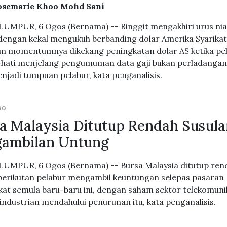
osemarie Khoo Mohd Sani
UMPUR, 6 Ogos (Bernama) -- Ringgit mengakhiri urus ni
i dengan kekal mengukuh berbanding dolar Amerika Syarikat
n momentumnya dikekang peningkatan dolar AS ketika pe
-hati menjelang pengumuman data gaji bukan perladangan
njadi tumpuan pelabur, kata penganalisis.
GO
a Malaysia Ditutup Rendah Susul
gambilan Untung
UMPUR, 6 Ogos (Bernama) -- Bursa Malaysia ditutup ren
i berikutan pelabur mengambil keuntungan selepas pasaran
at semula baru-baru ini, dengan saham sektor telekomuni
industrian mendahului penurunan itu, kata penganalisis.