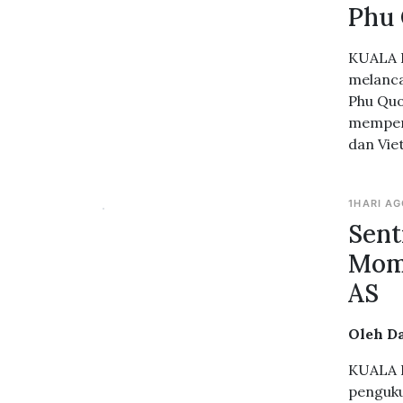
Phu 
KUALA 
melanca
Phu Quo
memperk
dan Vie
1HARI A
Sent
Mom
AS
Oleh Da
KUALA 
penguku