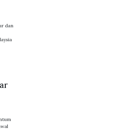
ur dan
aysia
n
ar
entum
awal