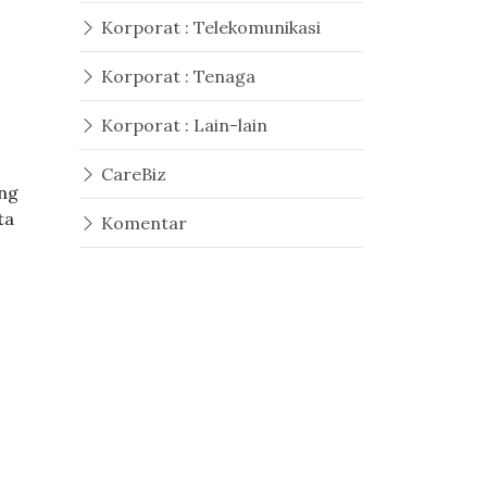
Korporat : Telekomunikasi
h
Korporat : Tenaga
Korporat : Lain-lain
CareBiz
ing
ta
Komentar
i