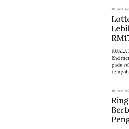
18JAM A
Lott
Lebi
RM17
KUALA L
Bhd men
pada su
tempoh 
19JAM A
Ring
Berb
Pen