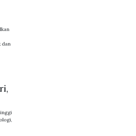
lkan
k dan
i,
inggi
ologi,