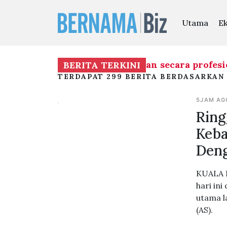
Utama
E
n dan siasatan dilaksanakan secara profesional
BERITA TERKINI
TERDAPAT 299 BERITA BERDASARKAN 
5JAM AG
Ring
Keba
Deng
KUALA L
hari in
utama l
(AS).