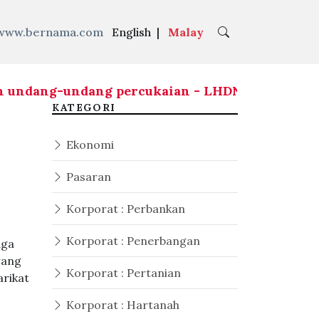
www.bernama.com
English
|
Malay
ndang-undang percukaian - LHDN
|
RCI TH: Siasata
KATEGORI
Ekonomi
Pasaran
Korporat : Perbankan
Korporat : Penerbangan
aga
wang
Korporat : Pertanian
arikat
Korporat : Hartanah