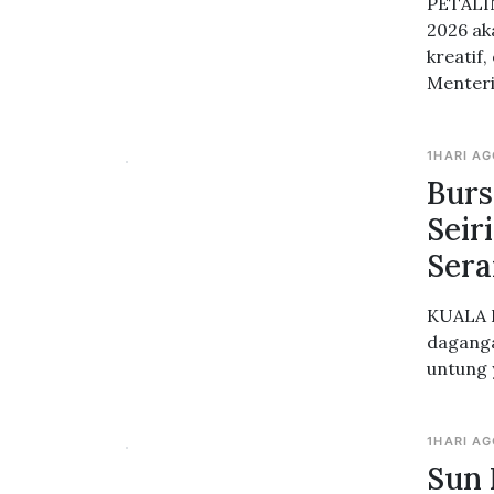
PETALIN
2026 ak
kreatif,
Menteri
1HARI A
Burs
Seir
Sera
KUALA L
daganga
untung 
1HARI A
Sun 