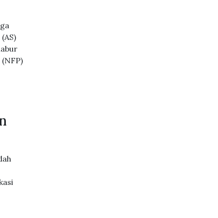
aga
 (AS)
labur
 (NFP)
an
dah
kasi