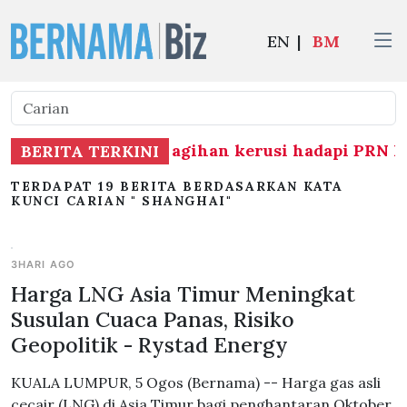
EN
|
BM
aan BN berhubung agihan kerusi hadapi PRN Me
BERITA TERKINI
TERDAPAT 19 BERITA BERDASARKAN KATA
KUNCI CARIAN " SHANGHAI"
3HARI AGO
Harga LNG Asia Timur Meningkat
Susulan Cuaca Panas, Risiko
Geopolitik - Rystad Energy
KUALA LUMPUR, 5 Ogos (Bernama) -- Harga gas asli
cecair (LNG) di Asia Timur bagi penghantaran Oktober