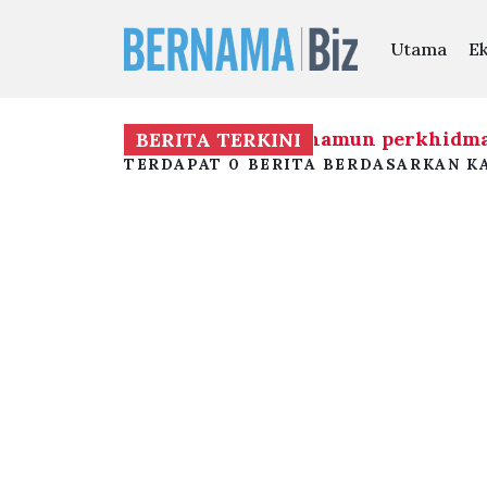
Utama
E
membentuk mandat kerajaan, namun perkhidmat
BERITA TERKINI
TERDAPAT 0 BERITA BERDASARKAN KA