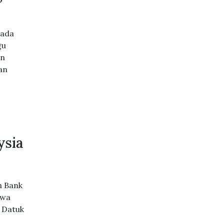
pada
gu
an
an
ysia
n Bank
awa
 Datuk