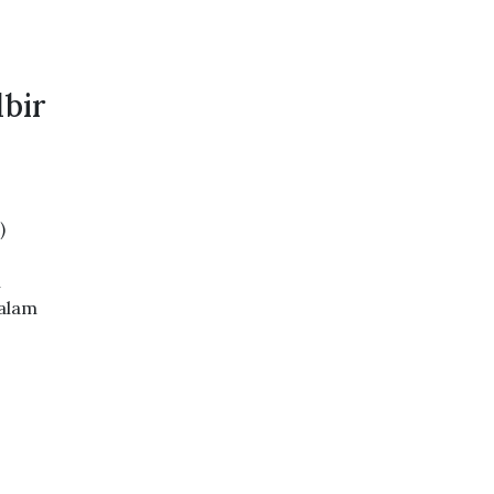
bir
)
n
dalam