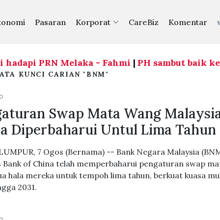
konomi
Pasaran
Korporat
CareBiz
Komentar
dapi PRN Melaka - Fahmi
|
PH sambut baik keterb
ATA KUNCI CARIAN "BNM"
GO
aturan Swap Mata Wang Malaysi
a Diperbaharui Untul Lima Tahun
UMPUR, 7 Ogos (Bernama) -- Bank Negara Malaysia (BN
s Bank of China telah memperbaharui pengaturan swap ma
a hala mereka untuk tempoh lima tahun, berkuat kuasa mu
ngga 2031.
GO