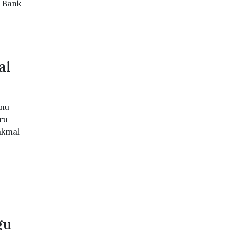
t Bank
al
anu
ru
akmal
gu