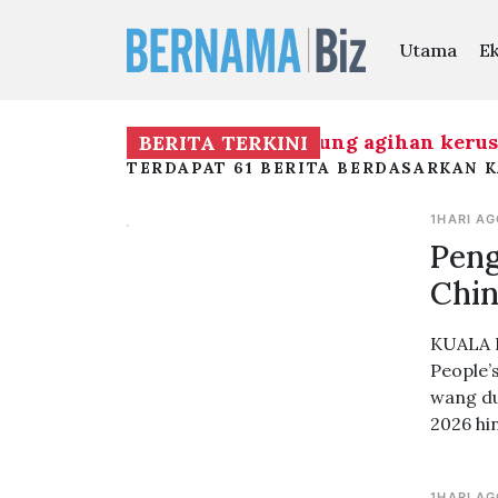
Utama
E
ik keterbukaan BN berhubung agihan kerusi ha
BERITA TERKINI
TERDAPAT 61 BERITA BERDASARKAN K
1HARI A
Peng
Chin
KUALA L
People’
wang du
2026 hi
1HARI A