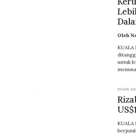
Keru
Lebi
Dala
Oleh No
KUALA L
ditangg
untuk l
menunai
9HARI A
Riza
US$1
KUALA L
berjuml