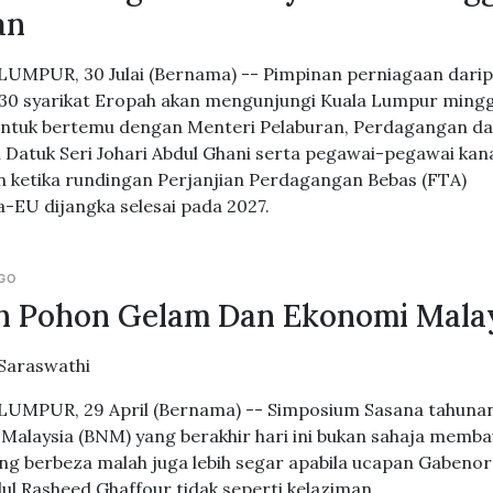
an
UMPUR, 30 Julai (Bernama) -- Pimpinan perniagaan dari
30 syarikat Eropah akan mengunjungi Kuala Lumpur ming
ntuk bertemu dengan Menteri Pelaburan, Perdagangan d
i Datuk Seri Johari Abdul Ghani serta pegawai-pegawai kan
n ketika rundingan Perjanjian Perdagangan Bebas (FTA)
a-EU dijangka selesai pada 2027.
AGO
h Pohon Gelam Dan Ekonomi Mala
Saraswathi
UMPUR, 29 April (Bernama) -- Simposium Sasana tahuna
Malaysia (BNM) yang berakhir hari ini bukan sahaja memb
ng berbeza malah juga lebih segar apabila ucapan Gabenor
dul Rasheed Ghaffour tidak seperti kelaziman.