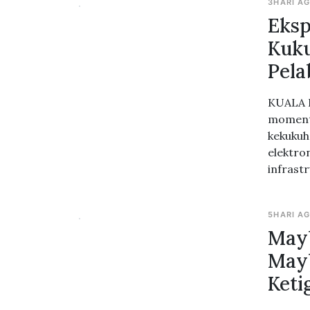
3HARI A
Eksp
Kuku
Pela
KUALA L
moment
kekukuh
elektro
infrast
5HARI A
Mayb
Mayb
Keti