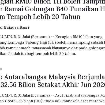
gian RM10 Bilion TH Boleh Tampu
h Ramai Golongan B40 Tunaikan H
m Tempoh Lebih 20 Tahun
r Baizura Basri
UMPUR, 31 Julai (Bernama) -- Kerugian RM10 bilion yang
ung Lembaga Tabung Haji (TH) boleh menampung subsidi h
ebih ramai jemaah muassasah khususnya daripada golonga
kan ibadah itu bagi tempoh lebih 20 tahun.
GO
b Antarabangsa Malaysia Berjuml
32.56 Bilion Setakat Akhir Jun 202
UMPUR, 31 Julai (Bernama) -- Aset rizab antarabangsa Ma
ah US$132.56 bilion (US$1=RM4.08), manakala aset mata w