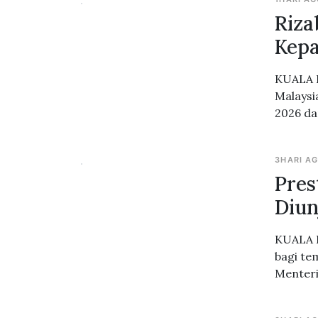
Riza
Kepa
KUALA L
Malaysi
2026 da
3HARI A
Pres
Diun
KUALA 
bagi te
Menteri