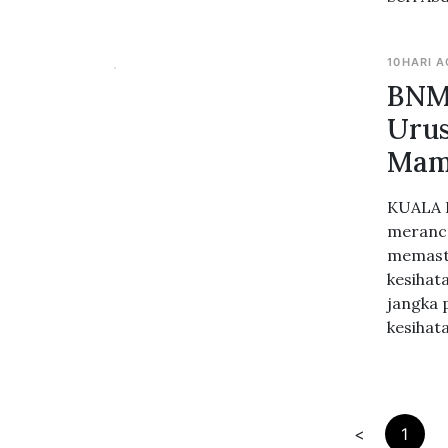
10HARI 
BNM 
Urus
Mam
KUALA L
meranca
memasti
kesihat
jangka 
kesihat
<
1