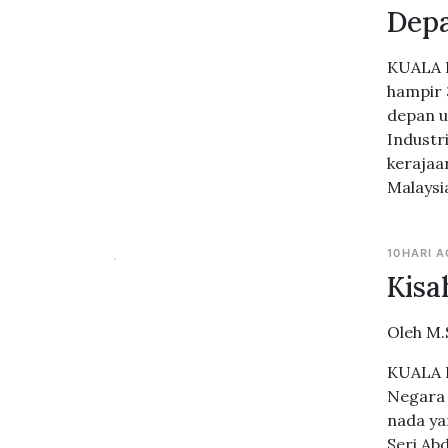
Dep
KUALA L
hampir 
depan u
Industr
kerajaa
Malaysi
10HARI 
Kisa
Oleh M.
KUALA L
Negara 
nada ya
Seri Ab