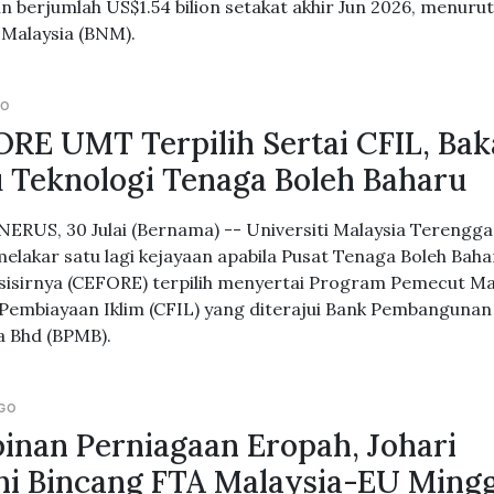
ain berjumlah US$1.54 bilion setakat akhir Jun 2026, menuru
Malaysia (BNM).
GO
RE UMT Terpilih Sertai CFIL, Bak
 Teknologi Tenaga Boleh Baharu
ERUS, 30 Julai (Bernama) -- Universiti Malaysia Terengg
elakar satu lagi kejayaan apabila Pusat Tenaga Boleh Baha
sisirnya (CEFORE) terpilih menyertai Program Pemecut M
 Pembiayaan Iklim (CFIL) yang diterajui Bank Pembangunan
a Bhd (BPMB).
AGO
inan Perniagaan Eropah, Johari
i Bincang FTA Malaysia-EU Ming