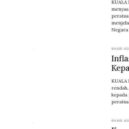
KUALA L
menyasa
peratus
menjela
Negara 
8HARI A
Infl
Kepa
KUALA L
rendah,
kepada 
peratus
9HARI A