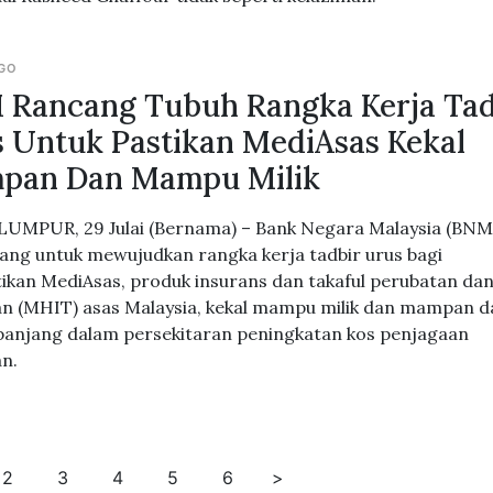
AGO
Rancang Tubuh Rangka Kerja Tad
 Untuk Pastikan MediAsas Kekal
pan Dan Mampu Milik
UMPUR, 29 Julai (Bernama) – Bank Negara Malaysia (BNM
ng untuk mewujudkan rangka kerja tadbir urus bagi
kan MediAsas, produk insurans dan takaful perubatan da
an (MHIT) asas Malaysia, kekal mampu milik dan mampan 
panjang dalam persekitaran peningkatan kos penjagaan
an.
2
3
4
5
6
>