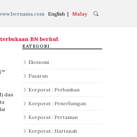
www.bernama.com
English
|
Malay
ukaan BN berhubung agihan kerusi hadapi PRN M
KATEGORI
Ekonomi
a-
Pasaran
Korporat : Perbankan
M) dan
ta
Korporat : Penerbangan
lai
Korporat : Pertanian
Korporat : Hartanah