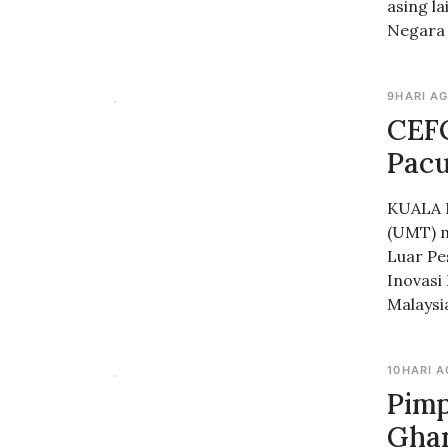
asing l
Negara 
9HARI A
CEFO
Pacu
KUALA N
(UMT) m
Luar Pe
Inovasi
Malaysi
10HARI 
Pimp
Ghan