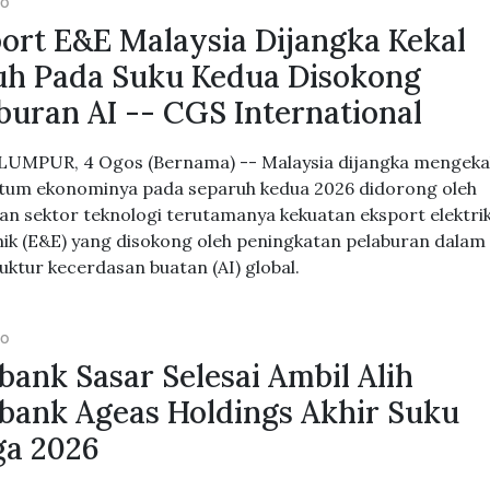
GO
ort E&E Malaysia Dijangka Kekal
h Pada Suku Kedua Disokong
buran AI -- CGS International
UMPUR, 4 Ogos (Bernama) -- Malaysia dijangka mengeka
um ekonominya pada separuh kedua 2026 didorong oleh
an sektor teknologi terutamanya kekuatan eksport elektri
nik (E&E) yang disokong oleh peningkatan pelaburan dalam
ruktur kecerdasan buatan (AI) global.
GO
ank Sasar Selesai Ambil Alih
ank Ageas Holdings Akhir Suku
ga 2026