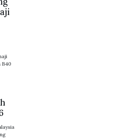
ng
aji
aji
n B40
ah
6
laysia
ang