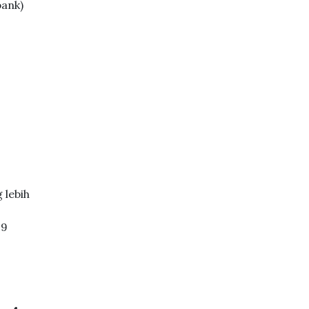
ank)
 lebih
.9