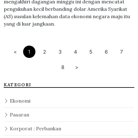
mengakhiri dagangan minggu ini dengan mencatat
pengukuhan kecil berbanding dolar Amerika Syarikat
(AS) susulan kelemahan data ekonomi negara maju itu
yang di luar jangkaan.
<
1
2
3
4
5
6
7
8
>
KATEGORI
Ekonomi
Pasaran
Korporat : Perbankan