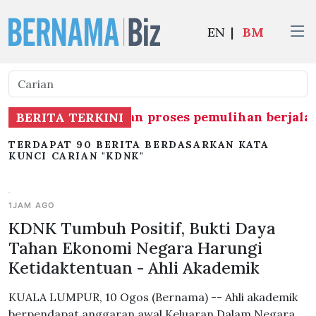
EN
|
BM
isioterapi, pastikan proses pemulihan berjalan
BERITA TERKINI
TERDAPAT 90 BERITA BERDASARKAN KATA
KUNCI CARIAN "KDNK"
1JAM AGO
KDNK Tumbuh Positif, Bukti Daya
Tahan Ekonomi Negara Harungi
Ketidaktentuan - Ahli Akademik
KUALA LUMPUR, 10 Ogos (Bernama) -- Ahli akademik
berpendapat anggaran awal Keluaran Dalam Negara