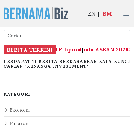
EN
|
BM
N 2026: Malaysia 1-0 Filipina
Piala ASEAN 2026: M
|
BERITA TERKINI
TERDAPAT 11 BERITA BERDASARKAN KATA KUNCI
CARIAN "KENANGA INVESTMENT"
KATEGORI
Ekonomi
Pasaran