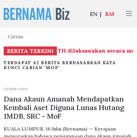
EN
|
BM
ubung Laporan RCI TH dilaksanakan secara meny
BERITA TERKINI
TERDAPAT 42 BERITA BERDASARKAN KATA
KUNCI CARIAN "MOF"
22HARI AGO
Dana Akaun Amanah Mendapatkan
Kembali Aset Diguna Lunas Hutang
1MDB, SRC - MoF
KUALA LUMPUR, 16 Julai (Bernama) -- Kerajaan
menegaskan bahawa penggunaan dana Akaun Amanah