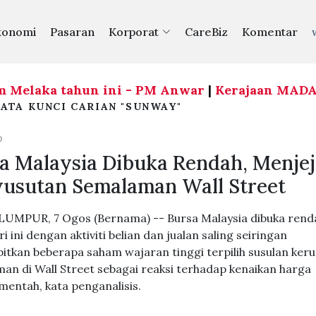
konomi
Pasaran
Korporat
CareBiz
Komentar
elaka tahun ini - PM Anwar
|
Kerajaan MADANI ter
ATA KUNCI CARIAN "SUNWAY"
O
a Malaysia Dibuka Rendah, Menjej
usutan Semalaman Wall Street
UMPUR, 7 Ogos (Bernama) -- Bursa Malaysia dibuka rend
i ini dengan aktiviti belian dan jualan saling seiringan
tkan beberapa saham wajaran tinggi terpilih susulan keru
an di Wall Street sebagai reaksi terhadap kenaikan harga
mentah, kata penganalisis.