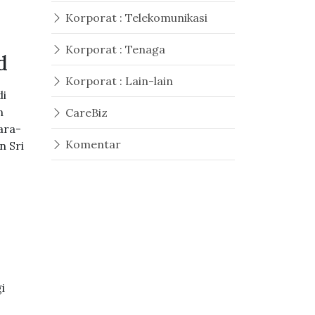
Korporat : Telekomunikasi
Korporat : Tenaga
d
Korporat : Lain-lain
di
n
CareBiz
ara-
Komentar
n Sri
m
i