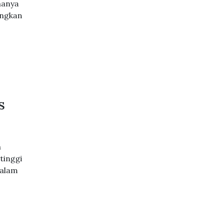
manya
angkan
s
n
tinggi
dalam