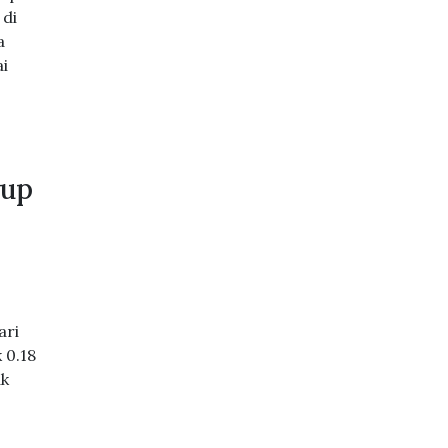
 di
a
i
tup
ari
 0.18
ak