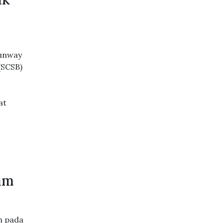
Sunway
(SCSB)
at
am
h pada