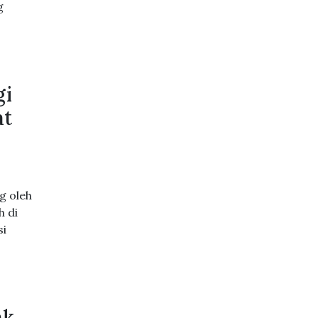
g
gi
at
g oleh
h di
si
ak