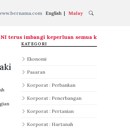
www.bernama.com
English
|
Malay
us imbangi keperluan semua kaum dan aliran 
KATEGORI
Ekonomi
aki
Pasaran
Korporat : Perbankan
ah
Korporat : Penerbangan
gian
Korporat : Pertanian
Korporat : Hartanah