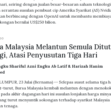
hari, seiring dengan jualan besar-besaran saham teknologi
 serantau susulan pembuat cip Amerika Syarikat (AS) Nvidi
kan berbincang dengan OpenAI untuk membantu membiaya
kongan bernilai US$250 bilion.
AGO
a Malaysia Melantun Semula Ditu
gi, Atasi Penyusutan Tiga Hari
gku Shariful Azni Engku Ab Latif & Harizah Hanim
ed
UMPUR, 23 Julai (Bernama) -- Selepas susut selama tiga h
t-turut, Bursa Malaysia kembali melantun dengan menokok
 pada akhir dagangan hari ini susulan lonjakan harga miny
yang turut menyuntik sokongan terhadap syarikat Malaysia
an tenaga.