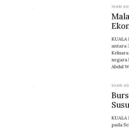
1HARI A
Mala
Ekon
KUALA L
antara 
Keluara
negara 
Abdul W
3HARI A
Burs
Susu
KUALA L
pada Se