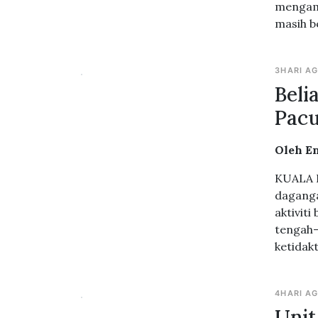
mengamb
masih b
3HARI A
Beli
Pacu
Oleh En
KUALA L
daganga
aktiviti
tengah-
ketidakt
4HARI A
Unit