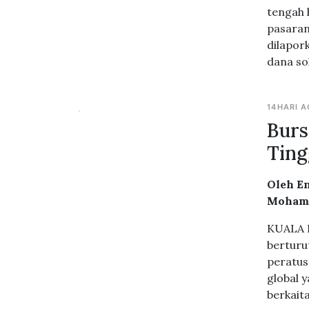
tengah 
pasaran
dilapor
dana so
14HARI 
Burs
Ting
Oleh En
Moham
KUALA L
berturu
peratus
global 
berkait