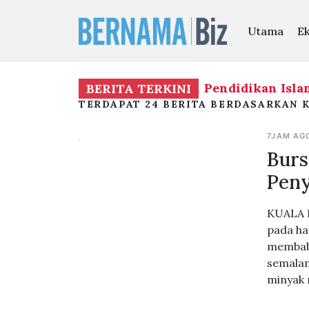
Utama
E
i penyelenggaraan Institusi Pendidikan Islam M
BERITA TERKINI
TERDAPAT 24 BERITA BERDASARKAN K
7JAM AG
Burs
Peny
KUALA L
pada har
membabi
semalam
minyak 