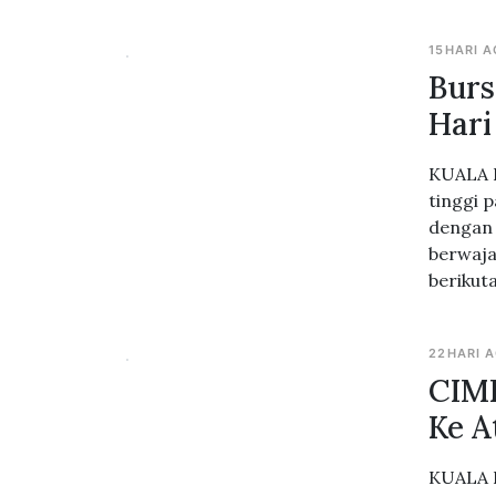
15HARI 
Burs
Hari
KUALA L
tinggi 
dengan 
berwaja
berikut
22HARI 
CIMB
Ke A
KUALA L