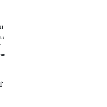
u
kit
,
tau
l'