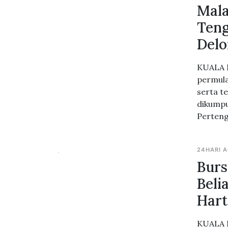
Mala
Teng
Delo
KUALA L
permula
serta t
dikumpu
Perteng
24HARI 
Burs
Beli
Har
KUALA L