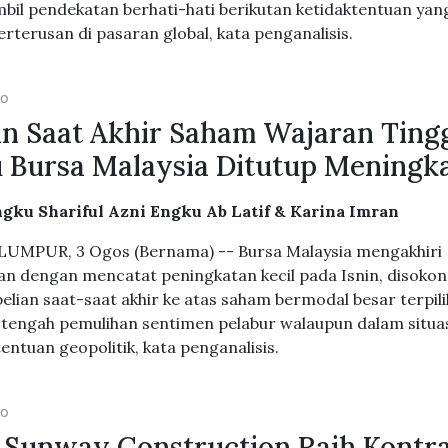
il pendekatan berhati-hati berikutan ketidaktentuan yan
erterusan di pasaran global, kata penganalisis.
GO
an Saat Akhir Saham Wajaran Ting
 Bursa Malaysia Ditutup Meningk
gku Shariful Azni Engku Ab Latif & Karina Imran
UMPUR, 3 Ogos (Bernama) -- Bursa Malaysia mengakhiri
n dengan mencatat peningkatan kecil pada Isnin, disokon
 belian saat-saat akhir ke atas saham bermodal besar terpili
tengah pemulihan sentimen pelabur walaupun dalam situa
entuan geopolitik, kata penganalisis.
GO
 Sunway Construction Raih Kontr