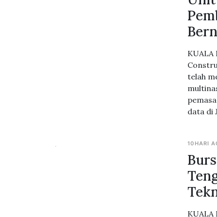
Pemb
Bern
KUALA L
Constru
telah m
multina
pemasan
data di 
10HARI 
Burs
Teng
Tekn
KUALA L