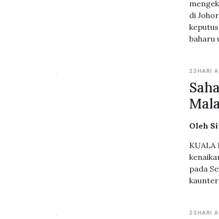
mengeka
di Joho
keputus
baharu
23HARI 
Saha
Mala
Oleh Si
KUALA L
kenaika
pada Se
kaunter
23HARI 