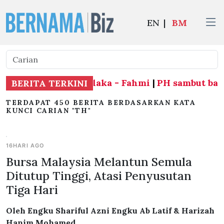
EN
|
BM
si hadapi PRN Melaka - Fahmi
|
PH sambut baik 
BERITA TERKINI
TERDAPAT 450 BERITA BERDASARKAN KATA
KUNCI CARIAN "TH"
16HARI AGO
Bursa Malaysia Melantun Semula
Ditutup Tinggi, Atasi Penyusutan
Tiga Hari
Oleh Engku Shariful Azni Engku Ab Latif & Harizah
Hanim Mohamed