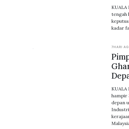
KUALA L
tengah 
keputus
kadar f
7HARI A
Pimp
Ghan
Dep
KUALA L
hampir 
depan u
Industr
kerajaa
Malaysi