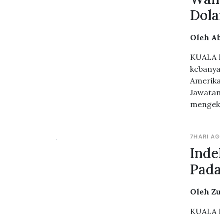
Dola
Oleh A
KUALA L
kebanya
Amerika
Jawatan
mengeka
7HARI A
Inde
Pada
Oleh Z
KUALA L