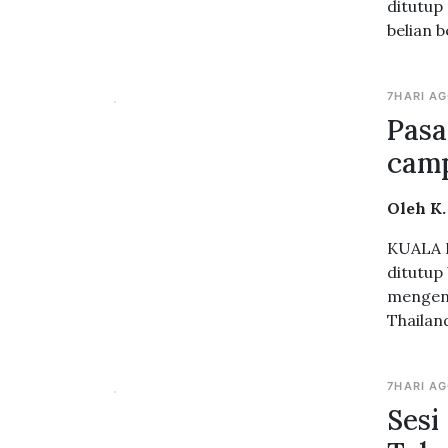
ditutup
belian 
7HARI A
Pasa
cam
Oleh K
KUALA L
ditutup
mengena
Thailan
7HARI A
Sesi