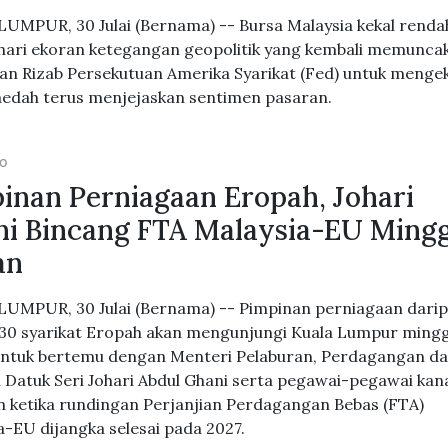
UMPUR, 30 Julai (Bernama) -- Bursa Malaysia kekal renda
hari ekoran ketegangan geopolitik yang kembali memuncak
an Rizab Persekutuan Amerika Syarikat (Fed) untuk menge
aedah terus menjejaskan sentimen pasaran.
GO
inan Perniagaan Eropah, Johari
i Bincang FTA Malaysia-EU Ming
an
UMPUR, 30 Julai (Bernama) -- Pimpinan perniagaan dari
30 syarikat Eropah akan mengunjungi Kuala Lumpur ming
ntuk bertemu dengan Menteri Pelaburan, Perdagangan d
i Datuk Seri Johari Abdul Ghani serta pegawai-pegawai kan
n ketika rundingan Perjanjian Perdagangan Bebas (FTA)
a-EU dijangka selesai pada 2027.