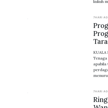
kukuh m
7HARI A
Prog
Prog
Tara
KUALA L
Tenaga 
apabila
perdaga
menurut
7HARI A
Ring
Wang