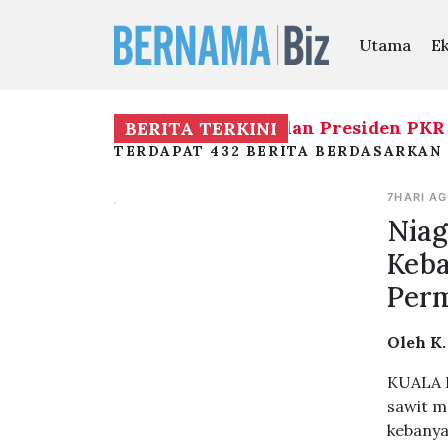
Utama
E
 menjalankan tugas Timbalan Presiden PKR sem
BERITA TERKINI
TERDAPAT 432 BERITA BERDASARKAN 
7HARI A
Nia
Keba
Perm
Oleh K
KUALA L
sawit m
kebanya