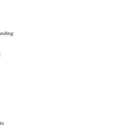
anding
g
ia