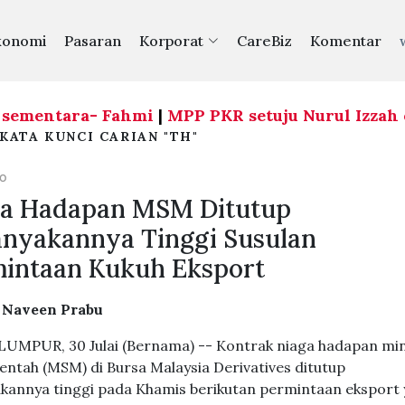
konomi
Pasaran
Korporat
CareBiz
Komentar
entara- Fahmi
|
MPP PKR setuju Nurul Izzah cuti 
KATA KUNCI CARIAN "TH"
GO
ga Hadapan MSM Ditutup
nyakannya Tinggi Susulan
intaan Kukuh Eksport
. Naveen Prabu
UMPUR, 30 Julai (Bernama) -- Kontrak niaga hadapan mi
entah (MSM) di Bursa Malaysia Derivatives ditutup
kannya tinggi pada Khamis berikutan permintaan eksport