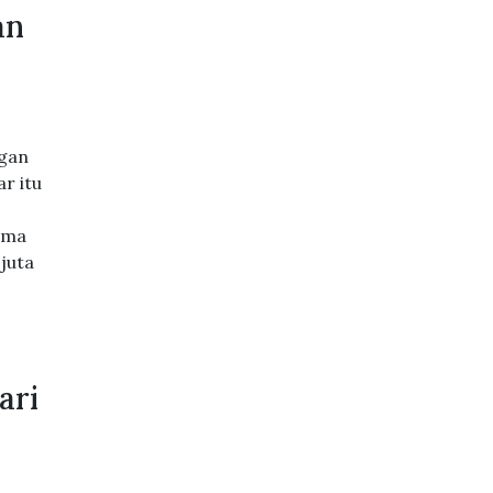
an
ngan
r itu
lima
juta
ari