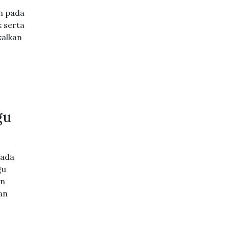
h pada
 serta
kalkan
gu
pada
gu
an
an