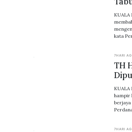
Tabu
KUALA L
membaha
mengena
kata Pe
7HARI A
TH H
Dipu
KUALA L
hampir 
berjaya
Perdana
7HARI A