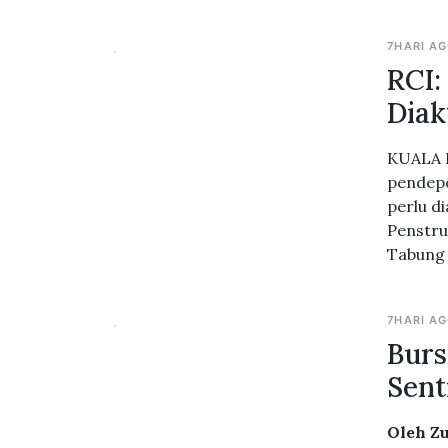
7HARI A
RCI:
Diak
KUALA L
pendepo
perlu d
Penstru
Tabung 
7HARI A
Burs
Sent
Oleh Z