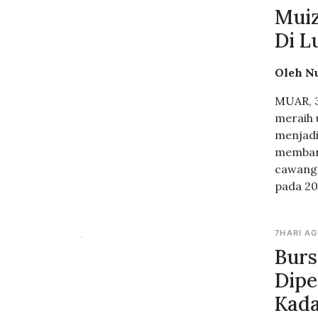
Muiz
Di L
Oleh N
MUAR, 3
meraih 
menjadi
membang
cawanga
pada 20
7HARI A
Burs
Dipe
Kada