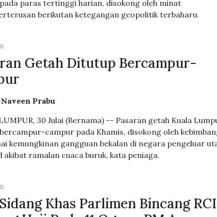
 pada paras tertinggi harian, disokong oleh minat
berterusan berikutan ketegangan geopolitik terbaharu.
GO
ran Getah Ditutup Bercampur-
pur
. Naveen Prabu
UMPUR, 30 Julai (Bernama) -- Pasaran getah Kuala Lump
 bercampur-campur pada Khamis, disokong oleh kebimba
i kemungkinan gangguan bekalan di negara pengeluar ut
d akibat ramalan cuaca buruk, kata peniaga.
GO
 Sidang Khas Parlimen Bincang RCI