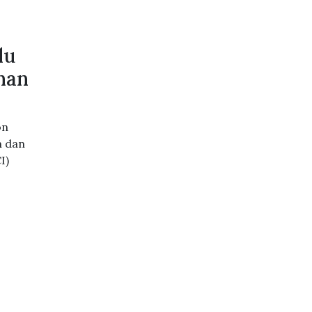
lu
ihan
on
n dan
I)