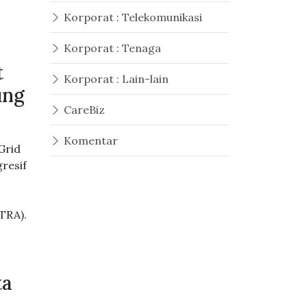
Korporat : Telekomunikasi
Korporat : Tenaga
t
Korporat : Lain-lain
ung
CareBiz
Komentar
Grid
resif
TRA).
ta