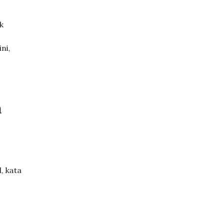
k
ni,
a
, kata