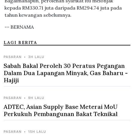
Bagaimanapun, perolehan syarikat itu melonjak
kepada RM330.71 juta daripada RM294.74 juta pada
tahun kewangan sebelumnya.
-- BERNAMA
LAGI BERITA
PASARAN
•
3H LALU
Sabah Bakal Peroleh 30 Peratus Pegangan
Dalam Dua Lapangan Minyak, Gas Baharu -
Hajiji
PASARAN
•
9H LALU
ADTEC, Asian Supply Base Meterai MoU
Perkukuh Pembangunan Bakat Teknikal
PASARAN
•
15H LALU