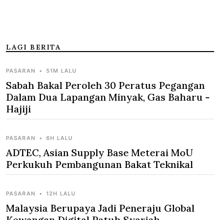
LAGI BERITA
PASARAN
•
51M LALU
Sabah Bakal Peroleh 30 Peratus Pegangan
Dalam Dua Lapangan Minyak, Gas Baharu -
Hajiji
PASARAN
•
6H LALU
ADTEC, Asian Supply Base Meterai MoU
Perkukuh Pembangunan Bakat Teknikal
PASARAN
•
12H LALU
Malaysia Berupaya Jadi Peneraju Global
Kewangan Digital Patuh Syariah